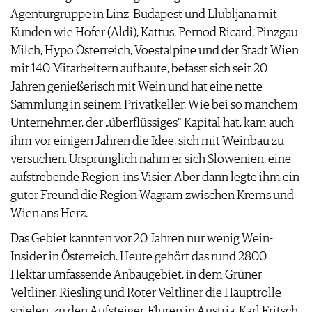
Agenturgruppe in Linz, Budapest und Llubljana mit
AGB & DATENSCHUTZ
Kunden wie Hofer (Aldi), Kattus, Pernod Ricard, Pinzgau
FAQ
Milch, Hypo Österreich, Voestalpine und der Stadt Wien
mit 140 Mitarbeitern aufbaute, befasst sich seit 20
Jahren genießerisch mit Wein und hat eine nette
Sammlung in seinem Privatkeller. Wie bei so manchem
Unternehmer, der „überflüssiges“ Kapital hat, kam auch
ihm vor einigen Jahren die Idee, sich mit Weinbau zu
versuchen. Ursprünglich nahm er sich Slowenien, eine
aufstrebende Region, ins Visier. Aber dann legte ihm ein
guter Freund die Region Wagram zwischen Krems und
Wien ans Herz.
Das Gebiet kannten vor 20 Jahren nur wenig Wein-
Insider in Österreich. Heute gehört das rund 2800
Hektar umfassende Anbaugebiet, in dem Grüner
Veltliner, Riesling und Roter Veltliner die Hauptrolle
spielen, zu den Aufsteiger-Fluren in Austria. Karl Fritsch