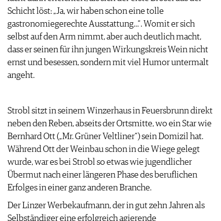
ARCHIV
Schicht löst: „Ja, wir haben schon eine tolle
VORTEILSWELT
gastronomiegerechte Ausstattung…“. Womit er sich
ANMELDEN
selbst auf den Arm nimmt, aber auch deutlich macht,
dass er seinen für ihn jungen Wirkungskreis Wein nicht
ernst und besessen, sondern mit viel Humor untermalt
AWARDS
angeht.
GEWINNSPIELE
VORTEILSWELT
TRINKREIFETABELLE
Strobl sitzt in seinem Winzerhaus in Feuersbrunn direkt
ABO
neben den Reben, abseits der Ortsmitte, wo ein Star wie
WEINSUCHE
Bernhard Ott („Mr. Grüner Veltliner“) sein Domizil hat.
NEWSLETTER
Während Ott der Weinbau schon in die Wiege gelegt
WINE TRADE CLUB
wurde, war es bei Strobl so etwas wie jugendlicher
REDAKTION
Übermut nach einer längeren Phase des beruflichen
JOBS
Erfolges in einer ganz anderen Branche.
WERBUNG
Der Linzer Werbekaufmann, der in gut zehn Jahren als
PRESSE
Selbständiger eine erfolgreich agierende
IMPRESSUM