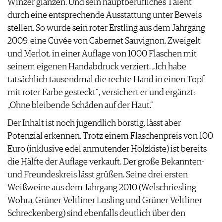
Winzer glänzen. Und sein hauptberufliches Talent
durch eine entsprechende Ausstattung unter Beweis
stellen. So wurde sein roter Erstling aus dem Jahrgang
2009, eine Cuvée von Cabernet Sauvignon, Zweigelt
und Merlot, in einer Auflage von 1000 Flaschen mit
seinem eigenen Handabdruck verziert. „Ich habe
tatsächlich tausendmal die rechte Hand in einen Topf
mit roter Farbe gesteckt“, versichert er und ergänzt:
„Ohne bleibende Schäden auf der Haut.“
Der Inhalt ist noch jugendlich borstig, lässt aber
Potenzial erkennen. Trotz einem Flaschenpreis von 100
Euro (inklusive edel anmutender Holzkiste) ist bereits
die Hälfte der Auflage verkauft. Der große Bekannten-
und Freundeskreis lässt grüßen. Seine drei ersten
Weißweine aus dem Jahrgang 2010 (Welschriesling
Wohra, Grüner Veltliner Losling und Grüner Veltliner
Schreckenberg) sind ebenfalls deutlich über den