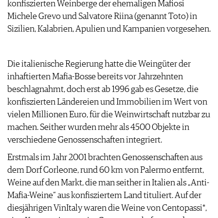
konfiszierten Weinberge der ehemaligen Mafiosi
ARCHIV
VORTEILSWELT
Michele Grevo und Salvatore Riina (genannt Toto) in
Sizilien, Kalabrien, Apulien und Kampanien vorgesehen.
ANMELDEN
AWARDS
Die italienische Regierung hatte die Weingüter der
GEWINNSPIELE
inhaftierten Mafia-Bosse bereits vor Jahrzehnten
VORTEILSWELT
beschlagnahmt, doch erst ab 1996 gab es Gesetze, die
TRINKREIFETABELLE
konfiszierten Ländereien und Immobilien im Wert von
ABO
vielen Millionen Euro, für die Weinwirtschaft nutzbar zu
WEINSUCHE
machen. Seither wurden mehr als 4500 Objekte in
NEWSLETTER
verschiedene Genossenschaften integriert.
WINE TRADE CLUB
Erstmals im Jahr 2001 brachten Genossenschaften aus
REDAKTION
dem Dorf Corleone, rund 60 km von Palermo entfernt,
JOBS
Weine auf den Markt, die man seither in Italien als „Anti-
WERBUNG
Mafia-Weine“ aus konfisziertem Land tituliert. Auf der
PRESSE
diesjährigen VinItaly waren die Weine von Centopassi*,
IMPRESSUM