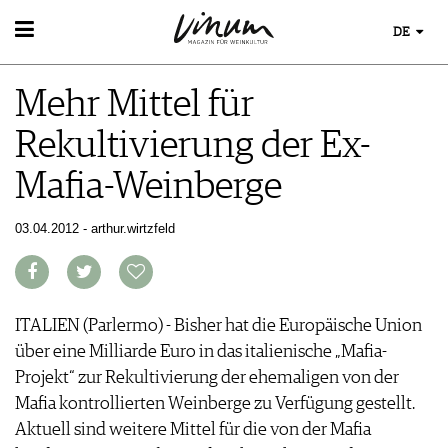
DE
WEIN
Mehr Mittel für
WEINSUCHE
WEINWISSEN
GUIDE WEINGÜTER
Rekultivierung der Ex-
WEINREGIONEN
WINETRADECLUB
EVENTS
WEINLEXIKON
WINZER
Mafia-Weinberge
EVENTKALENDER
WEINGESCHICHTE
WEINE DES MONATS
ESSEN & TRINKEN
AWARDS
WEINLAGERUNG
TRINKREIFETABELLE
FOOD PAIRING TIPPS
03.04.2012 - arthur.wirtzfeld
EVENT-BILDER
INFOGRAFIKEN
MAGAZIN
UNIQUE WINERIES
FOOD PAIRING TABELLE
TIPPS & TRICKS
CLUB LES DOMAINES
REPORTAGEN
KULINARIK
MEDIATHEK
NEWS
DOSSIER
REZEPTE
APPS
WINEGUIDES
ITALIEN (Parlermo) - Bisher hat die Europäische Union
HOTSPOTS
NEWS
VIDEOS
KLARTEXT
über eine Milliarde Euro in das italienische „Mafia-
WEINREISEN
WEINWIRTSCHAFT
BILDSTRECKEN
EXTRAS
Projekt“ zur Rekultivierung der ehemaligen von der
WEINSZENE
BÜCHER
ABO
Mafia kontrollierten Weinberge zu Verfügung gestellt.
PORTRAITS
AUSGABE
Aktuell sind weitere Mittel für die von der Mafia
VINOPHILES
ARCHIV