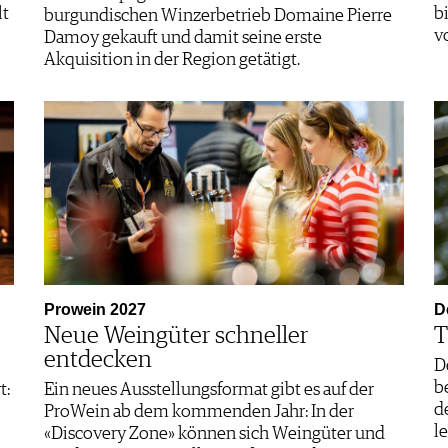
lt
b
burgundischen Winzerbetrieb Domaine Pierre
v
Damoy gekauft und damit seine erste
Akquisition in der Region getätigt.
Prowein 2027
D
Neue Weingüter schneller
T
entdecken
D
b
t:
Ein neues Ausstellungsformat gibt es auf der
d
ProWein ab dem kommenden Jahr: In der
l
«Discovery Zone» können sich Weingüter und