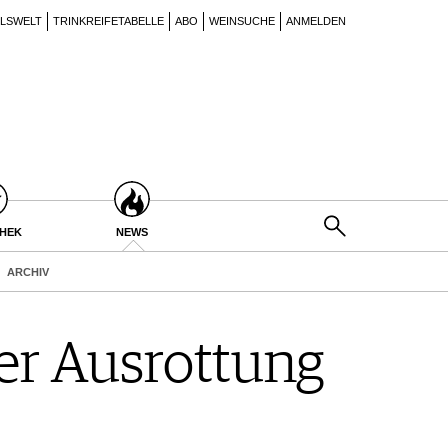
ILSWELT
TRINKREIFETABELLE
ABO
WEINSUCHE
ANMELDEN
THEK
NEWS
ARCHIV
der Ausrottung