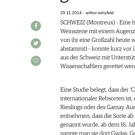
AUSGABE
VINOPHILES
ARCHIV
29.11.2014 - arthur.wirtzfeld
ARCHIV
VORTEILSWELT
SCHWEIZ (Montreux) - Eine he
Weinszene mit einem Augenzw
ANMELDEN
von ihr eine Großzahl heute 
abstammt) – konnte kurz vor 
AWARDS
aus der Schweiz mit Unterstü
GEWINNSPIELE
Wissenschaftlers gerettet wer
VORTEILSWELT
TRINKREIFETABELLE
ABO
Eine Studie belegt, dass der ‘
WEINSUCHE
internationaler Rebsorten ist
NEWSLETTER
Rieslings oder des Gamay. Aus
WINE TRADE CLUB
entnehmen, dass die Sorte ab
REDAKTION
genannt wurde, ab dem 16. Ja
JOBS
nannte man sie dort Gwäss. G