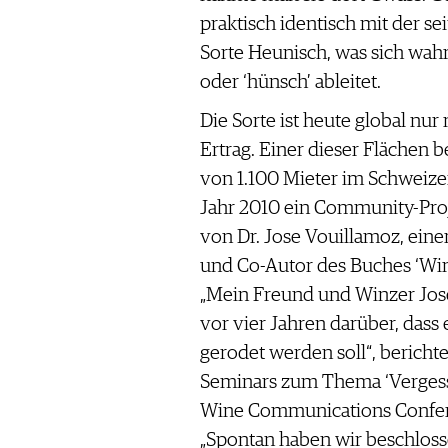
WERBUNG
praktisch identisch mit der s
PRESSE
Sorte Heunisch, was sich wahrs
IMPRESSUM
oder ‘hünsch’ ableitet.
AGB & DATENSCHUTZ
Die Sorte ist heute global nu
FAQ
Ertrag. Einer dieser Flächen 
von 1.100 Mieter im Schweizer
SCHWEIZ
|
Jahr 2010 ein Community-Proj
DEUTSCHLAND
|
von Dr. Jose Vouillamoz, ei
SUISSE ROMANDE
und Co-Autor des Buches ‘Win
„Mein Freund und Winzer Jos
vor vier Jahren darüber, dass
gerodet werden soll“, bericht
Seminars zum Thema ‘Vergesse
Wine Communications Confer
„Spontan haben wir beschlosse