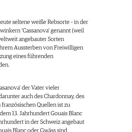
ute seltene weiße Rebsorte – in der
inkern ‘Cassanova’ genannt (weil
weltweit angebauter Sorten
ihrem Aussterben von Freiwilligen
tzung eines führenden
den.
Casanova’ der Vater vieler
, darunter auch des Chardonnay, des
 französischen Quellen ist zu
 dem 13. Jahrhundert Gouais Blanc
hrhundert in der Schweiz angebaut
ouais Blanc oder Gwäss sind