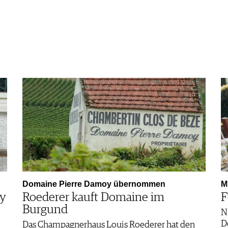
Domaine Pierre Damoy übernommen
M
ey
Roederer kauft Domaine im
F
Burgund
N
D
Das Champagnerhaus Louis Roederer hat den