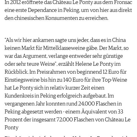
In 2012 eröffnete das Château Le Ponty aus dem Fronsac
ARCHIV
VORTEILSWELT
eine erste Dependance in Peking, um von hier aus direkt
den chinesischen Konsumenten zu erreichen.
ANMELDEN
AWARDS
"Als wir hier ankamen sagte uns jeder, dass es in China
GEWINNSPIELE
keinen Markt für Mittelklasseweine gäbe. Der Markt, so
VORTEILSWELT
war das Argument, verlange entweder sehr günstige
TRINKREIFETABELLE
oder sehr teure Weine", erzählt Helene Le Ponty im
ABO
Rückblick. Im Preisrahmen von beginnend 12 Euro für
WEINSUCHE
Einstiegsweine bis hin zu 140 Euro für ihre Top-Weine
NEWSLETTER
hat Le Ponty sich in relativ kurzer Zeit einen
WINE TRADE CLUB
Kundenkreis in Peking erfolgreich aufgebaut. Im
REDAKTION
vergangenen Jahr konnten rund 24.000 Flaschen in
JOBS
Peking abgesetzt werden - einem Äquivalent von 33
WERBUNG
Prozent der insgesamt 72.000 Flaschen von Château Le
PRESSE
Ponty
IMPRESSUM