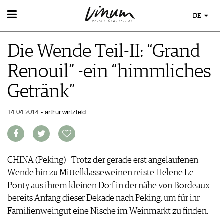
DE
WEIN
Die Wende Teil-II: “Grand
WEINSUCHE
WEINWISSEN
GUIDE WEINGÜTER
Renouil” -ein “himmliches
WEINREGIONEN
WINETRADECLUB
EVENTS
WEINLEXIKON
WINZER
Getränk”
EVENTKALENDER
WEINGESCHICHTE
WEINE DES MONATS
ESSEN & TRINKEN
AWARDS
WEINLAGERUNG
TRINKREIFETABELLE
FOOD PAIRING TIPPS
14.04.2014 - arthur.wirtzfeld
EVENT-BILDER
INFOGRAFIKEN
MAGAZIN
UNIQUE WINERIES
FOOD PAIRING TABELLE
TIPPS & TRICKS
CLUB LES DOMAINES
REPORTAGEN
KULINARIK
MEDIATHEK
NEWS
DOSSIER
REZEPTE
APPS
WINEGUIDES
CHINA (Peking) - Trotz der gerade erst angelaufenen
HOTSPOTS
NEWS
VIDEOS
KLARTEXT
Wende hin zu Mittelklasseweinen reiste Helene Le
WEINREISEN
WEINWIRTSCHAFT
BILDSTRECKEN
EXTRAS
Ponty aus ihrem kleinen Dorf in der nähe von Bordeaux
WEINSZENE
BÜCHER
ABO
bereits Anfang dieser Dekade nach Peking, um für ihr
PORTRAITS
AUSGABE
Familienweingut eine Nische im Weinmarkt zu finden.
VINOPHILES
ARCHIV