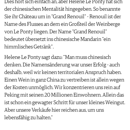
Dies hört sich einfach an, aber Helene Le Ponty hat sich
AGB & DATENSCHUTZ
der chinesischen Mentalität hingegeben. So benannte
FAQ
Sie ihr Château um in "Grand Renouil" - Renouil ist der
Name des Flusses an dem ein Großteil der Weinberge
von Le Ponty liegen. Der Name "Grand Renouil"
bedeutet übersetzt ins chinesische Mandarin "ein
himmlisches Getränk".
Helene Le Ponty sagt dazu: "Man muss chinesisch
denken. Die Namensänderung war unser Erfolg - auch
deshalb, weil wir keinen territorialen Anspruch haben.
Einen Wein in ganz China zu vertreiben ist allein wegen
der Kosten unmöglich. Wir konzentrieren uns rein auf
Peking mit seinen 20 Millionen Einwohnern. Allein das
ist schon ein gewagter Schritt für unser kleines Weingut.
Aber unsere Verkäufe hier reichen aus, um uns
lebensfähig zu halten."