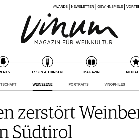
AWARDS
NEWSLETTER
GEWINNSPIELE
VORTE
VENTS
ESSEN & TRINKEN
MAGAZIN
MEDIA
RTSCHAFT
WEINSZENE
PORTRAITS
VINOPHILES
en zerstört Weinbe
n Südtirol