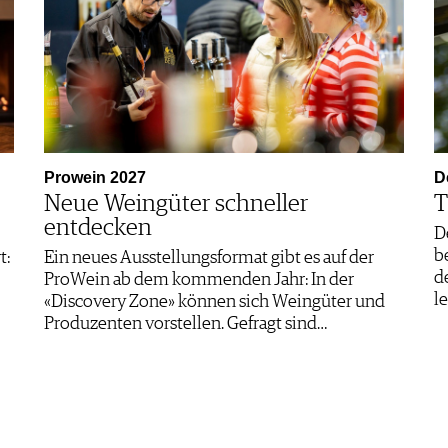
Prowein 2027
D
Neue Weingüter schneller
T
entdecken
D
b
t:
Ein neues Ausstellungsformat gibt es auf der
d
ProWein ab dem kommenden Jahr: In der
l
«Discovery Zone» können sich Weingüter und
Produzenten vorstellen. Gefragt sind…