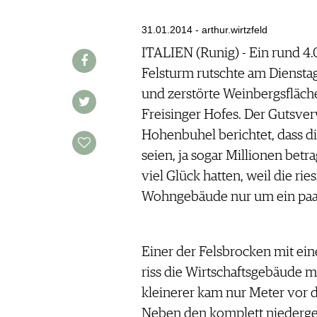
AUSGABE
VINOPHILES
ARCHIV
31.01.2014 - arthur.wirtzfeld
ARCHIV
VORTEILSWELT
ITALIEN (Runig) - Ein rund 
Felsturm rutschte am Diensta
ANMELDEN
und zerstörte Weinbergsfläch
Freisinger Hofes. Der Gutsver
AWARDS
Hohenbuhel berichtet, dass d
GEWINNSPIELE
seien, ja sogar Millionen be
VORTEILSWELT
viel Glück hatten, weil die ri
TRINKREIFETABELLE
Wohngebäude nur um ein paar
ABO
WEINSUCHE
NEWSLETTER
Einer der Felsbrocken mit e
WINE TRADE CLUB
riss die Wirtschaftsgebäude mi
REDAKTION
kleinerer kam nur Meter vor 
JOBS
Neben den komplett niederg