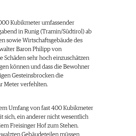
4.000 Kubikmeter umfassender
gabend in Runig (Tramin/Südtirol) ab
en sowie Wirtschaftsgebäude des
walter Baron Philipp von
ie Schäden sehr hoch einzuschätzen
tragen können und dass die Bewohner
esigen Gesteinsbrocken die
 Meter verfehlten.
inem Umfang von fast 400 Kubikmeter
t sich, ein anderer nicht wesentlich
dem Freisinger Hof zum Stehen.
ewalzten Gebäudeteilen müssen