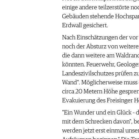
WERBUNG
einige andere teilzerstörte n
PRESSE
Gebäuden stehende Hochspan
IMPRESSUM
Erdwall gesichert.
AGB & DATENSCHUTZ
Nach Einschätzungen der vor
FAQ
noch der Absturz von weitere
die dann weitere am Waldran
SCHWEIZ
|
könnten. Feuerwehr, Geologe
DEUTSCHLAND
|
Landeszivilschutzes prüfen zu
SUISSE ROMANDE
Wand". Möglicherweise muss 
circa 20 Metern Höhe gespreng
Evakuierung des Freisinger Ho
"Ein Wunder und ein Glück -
mit dem Schrecken davon", be
werden jetzt erst einmal uns