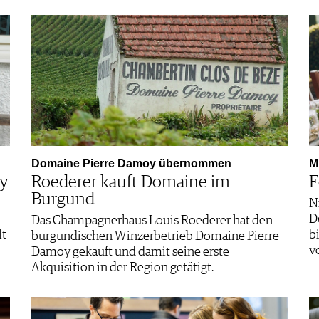
Domaine Pierre Damoy übernommen
M
ey
Roederer kauft Domaine im
F
Burgund
N
D
Das Champagnerhaus Louis Roederer hat den
lt
b
burgundischen Winzerbetrieb Domaine Pierre
v
Damoy gekauft und damit seine erste
Akquisition in der Region getätigt.