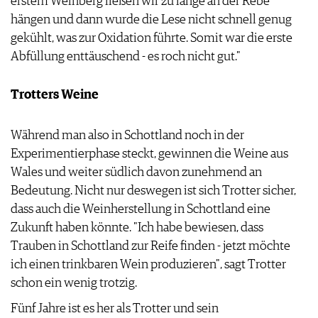
erstem Weinberg ließen wir zu lange an der Rebe
ARCHIV
VORTEILSWELT
hängen und dann wurde die Lese nicht schnell genug
gekühlt, was zur Oxidation führte. Somit war die erste
ANMELDEN
Abfüllung enttäuschend - es roch nicht gut."
AWARDS
Trotters Weine
GEWINNSPIELE
VORTEILSWELT
Während man also in Schottland noch in der
TRINKREIFETABELLE
Experimentierphase steckt, gewinnen die Weine aus
ABO
Wales und weiter südlich davon zunehmend an
WEINSUCHE
Bedeutung. Nicht nur deswegen ist sich Trotter sicher,
NEWSLETTER
dass auch die Weinherstellung in Schottland eine
WINE TRADE CLUB
Zukunft haben könnte. "Ich habe bewiesen, dass
REDAKTION
Trauben in Schottland zur Reife finden - jetzt möchte
JOBS
ich einen trinkbaren Wein produzieren", sagt Trotter
WERBUNG
schon ein wenig trotzig.
PRESSE
Fünf Jahre ist es her als Trotter und sein
IMPRESSUM