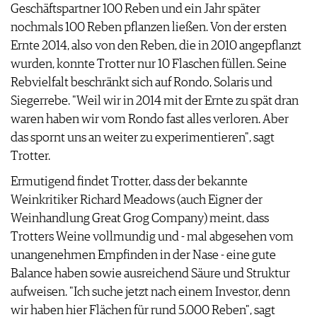
Geschäftspartner 100 Reben und ein Jahr später
AGB & DATENSCHUTZ
nochmals 100 Reben pflanzen ließen. Von der ersten
FAQ
Ernte 2014, also von den Reben, die in 2010 angepflanzt
wurden, konnte Trotter nur 10 Flaschen füllen. Seine
Rebvielfalt beschränkt sich auf Rondo, Solaris und
Siegerrebe. "Weil wir in 2014 mit der Ernte zu spät dran
waren haben wir vom Rondo fast alles verloren. Aber
das spornt uns an weiter zu experimentieren", sagt
Trotter.
Ermutigend findet Trotter, dass der bekannte
Weinkritiker Richard Meadows (auch Eigner der
Weinhandlung Great Grog Company) meint, dass
Trotters Weine vollmundig und - mal abgesehen vom
unangenehmen Empfinden in der Nase - eine gute
Balance haben sowie ausreichend Säure und Struktur
aufweisen. "Ich suche jetzt nach einem Investor, denn
wir haben hier Flächen für rund 5.000 Reben", sagt