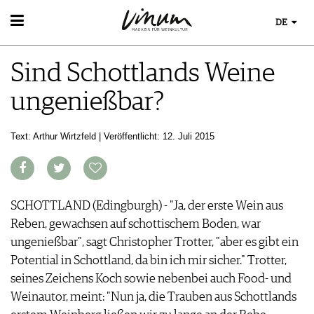
DE
WEIN
Sind Schottlands Weine
WEINSUCHE
WEINWISSEN
GUIDE WEINGÜTER
ungenießbar?
WEINREGIONEN
WINETRADECLUB
EVENTS
WEINLEXIKON
WINZER
EVENTKALENDER
WEINGESCHICHTE
Text: Arthur Wirtzfeld | Veröffentlicht: 12. Juli 2015
WEINE DES MONATS
ESSEN & TRINKEN
AWARDS
WEINLAGERUNG
TRINKREIFETABELLE
FOOD PAIRING TIPPS
EVENT-BILDER
INFOGRAFIKEN
MAGAZIN
UNIQUE WINERIES
FOOD PAIRING TABELLE
TIPPS & TRICKS
CLUB LES DOMAINES
REPORTAGEN
KULINARIK
MEDIATHEK
NEWS
SCHOTTLAND (Edingburgh) - "Ja, der erste Wein aus
DOSSIER
REZEPTE
APPS
Reben, gewachsen auf schottischem Boden, war
WINEGUIDES
HOTSPOTS
NEWS
VIDEOS
ungenießbar", sagt Christopher Trotter, "aber es gibt ein
KLARTEXT
WEINREISEN
WEINWIRTSCHAFT
BILDSTRECKEN
Potential in Schottland, da bin ich mir sicher." Trotter,
EXTRAS
WEINSZENE
BÜCHER
seines Zeichens Koch sowie nebenbei auch Food- und
ABO
PORTRAITS
AUSGABE
Weinautor, meint: "Nun ja, die Trauben aus Schottlands
VINOPHILES
ARCHIV