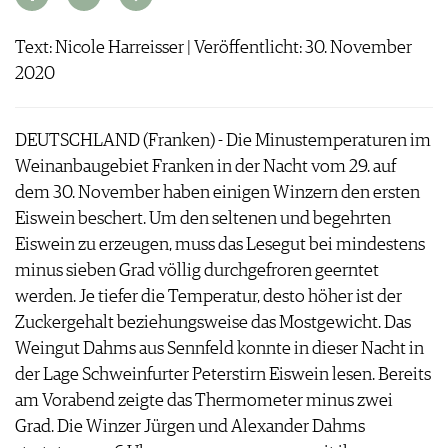
ARCHIV
VORTEILSWELT
Text: Nicole Harreisser | Veröffentlicht: 30. November
ANMELDEN
2020
AWARDS
DEUTSCHLAND (Franken) - Die Minustemperaturen im
GEWINNSPIELE
Weinanbaugebiet Franken in der Nacht vom 29. auf
VORTEILSWELT
dem 30. November haben einigen Winzern den ersten
TRINKREIFETABELLE
Eiswein beschert. Um den seltenen und begehrten
ABO
Eiswein zu erzeugen, muss das Lesegut bei mindestens
WEINSUCHE
minus sieben Grad völlig durchgefroren geerntet
NEWSLETTER
werden. Je tiefer die Temperatur, desto höher ist der
WINE TRADE CLUB
Zuckergehalt beziehungsweise das Mostgewicht. Das
REDAKTION
Weingut Dahms aus Sennfeld konnte in dieser Nacht in
JOBS
der Lage Schweinfurter Peterstirn Eiswein lesen. Bereits
WERBUNG
am Vorabend zeigte das Thermometer minus zwei
PRESSE
Grad. Die Winzer Jürgen und Alexander Dahms
IMPRESSUM