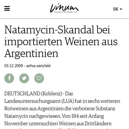
DE
WEIN
Natamycin-Skandal bei
WEINSUCHE
WEINWISSEN
GUIDE WEINGÜTER
importierten Weinen aus
WEINREGIONEN
WINETRADECLUB
EVENTS
WEINLEXIKON
WINZER
Argentinien
EVENTKALENDER
WEINGESCHICHTE
WEINE DES MONATS
ESSEN & TRINKEN
AWARDS
WEINLAGERUNG
TRINKREIFETABELLE
FOOD PAIRING TIPPS
03.12.2009 - arthur.wirtzfeld
EVENT-BILDER
INFOGRAFIKEN
MAGAZIN
UNIQUE WINERIES
FOOD PAIRING TABELLE
TIPPS & TRICKS
CLUB LES DOMAINES
REPORTAGEN
KULINARIK
MEDIATHEK
NEWS
DOSSIER
REZEPTE
APPS
WINEGUIDES
DEUTSCHLAND (Koblenz) - Das
HOTSPOTS
NEWS
VIDEOS
KLARTEXT
Landesuntersuchungsamt (LUA) hat in sechs weiteren
WEINREISEN
WEINWIRTSCHAFT
BILDSTRECKEN
EXTRAS
Rotweinen aus Argentinien die verbotene Substanz
WEINSZENE
BÜCHER
ABO
Natamycin nachgewiesen. Von 184 seit Anfang
PORTRAITS
AUSGABE
November untersuchten Weinen aus Drittländern
VINOPHILES
ARCHIV