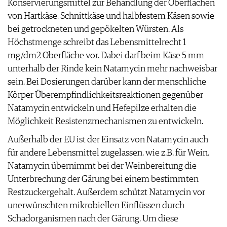
Konservierungsmittel zur Behandlung der Oberflächen
AGB & DATENSCHUTZ
von Hartkäse, Schnittkäse und halbfestem Käsen sowie
FAQ
bei getrockneten und gepökelten Würsten. Als
Höchstmenge schreibt das Lebensmittelrecht 1
mg/dm2 Oberfläche vor. Dabei darf beim Käse 5 mm
unterhalb der Rinde kein Natamycin mehr nachweisbar
sein. Bei Dosierungen darüber kann der menschliche
Körper Überempfindlichkeitsreaktionen gegenüber
Natamycin entwickeln und Hefepilze erhalten die
Möglichkeit Resistenzmechanismen zu entwickeln.
Außerhalb der EU ist der Einsatz von Natamycin auch
für andere Lebensmittel zugelassen, wie z.B. für Wein.
Natamycin übernimmt bei der Weinbereitung die
Unterbrechung der Gärung bei einem bestimmten
Restzuckergehalt. Außerdem schützt Natamycin vor
unerwünschten mikrobiellen Einflüssen durch
Schadorganismen nach der Gärung. Um diese