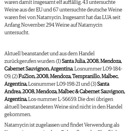
waren damit insgesamt elf auffällig. 43 untersuchte
ARCHIV
VORTEILSWELT
Weine aus der EU und 67 untersuchte deutsche Weine
waren frei von Natamycin. Insgesamt hat das LUA seit
ANMELDEN
Anfang November 294 Weine auf Natamycin
untersucht.
AWARDS
GEWINNSPIELE
VORTEILSWELT
Aktuell beanstandet und aus dem Handel
TRINKREIFETABELLE
zurückgerufen wurden: (1)
Santa Julia, 2008, Mendoza,
ABO
Cabernet Sauvignon, Argentina
, Losnummer L09-184-
WEINSUCHE
09, (2)
FuZion, 2008, Mendoza, Tempranillo, Malbec,
NEWSLETTER
Argentina,
Losnummer L09-198-21 und (3)
Santa
WINE TRADE CLUB
Andrea, 2008, Mendoza, Malbec & Cabernet Sauvignon,
REDAKTION
Argentina,
Los-nummer L-56659. Die drei übrigen
JOBS
aktuell beanstandeten Weine sind nicht in den Handel
WERBUNG
gekommen.
PRESSE
Natamycin ist zugelassen und findet Verwendung als
IMPRESSUM