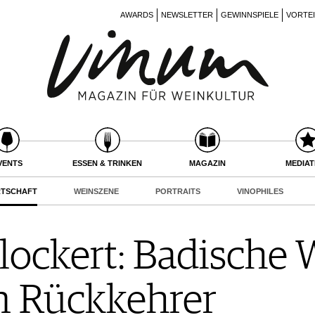
AWARDS
NEWSLETTER
GEWINNSPIELE
VORTE
VENTS
ESSEN & TRINKEN
MAGAZIN
MEDIA
RTSCHAFT
WEINSZENE
PORTRAITS
VINOPHILES
lockert: Badische
m Rückkehrer