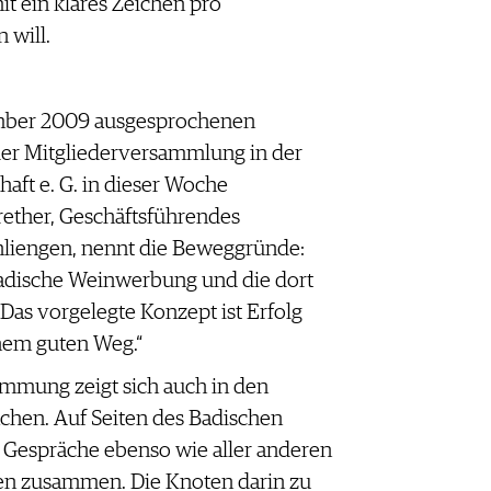
t ein klares Zeichen pro
 will.
mber 2009 ausgesprochenen
 der Mitgliederversammlung in der
ft e. G. in dieser Woche
ther, Geschäftsführendes
liengen, nennt die Beweggründe:
Badische Weinwerbung und die dort
Das vorgelegte Konzept ist Erfolg
inem guten Weg.“
immung zeigt sich auch in den
̈chen. Auf Seiten des Badischen
r Gespräche ebenso wie aller anderen
̈nden zusammen. Die Knoten darin zu