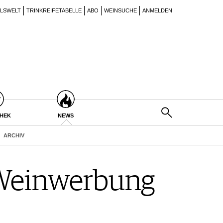
ILSWELT
TRINKREIFETABELLE
ABO
WEINSUCHE
ANMELDEN
THEK
NEWS
ARCHIV
 Weinwerbung