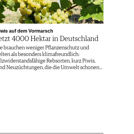
iwis auf dem Vormarsch
etzt 4000 Hektar in Deutschland
ie brauchen weniger Pflanzenschutz und
elten als besonders klimafreundlich:
ilzwiderstandsfähige Rebsorten, kurz Piwis,
ind Neuzüchtungen, die die Umwelt schonen…