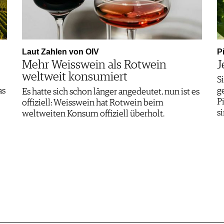
Laut Zahlen von OIV
P
Mehr Weisswein als Rotwein
J
weltweit konsumiert
S
as
g
Es hatte sich schon länger angedeutet, nun ist es
P
offiziell: Weisswein hat Rotwein beim
s
weltweiten Konsum offiziell überholt.