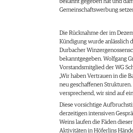
bekannt gegeben hat und dami
WERBUNG
Gemeinschaftswerbung setzen
PRESSE
IMPRESSUM
AGB & DATENSCHUTZ
Die Rücknahme der im Deze
FAQ
Kündigung wurde anlässlich
Durbacher Winzergenossenscha
SCHWEIZ
|
bekanntgegeben. Wolfgang Gre
DEUTSCHLAND
|
Vorstandsmitglied der WG Sch
SUISSE ROMANDE
„Wir haben Vertrauen in die 
neu geschaffenen Strukturen. 
versprechend, wir sind auf e
Diese vorsichtige Aufbruchst
derzeitigen intensiven Gespra
Weins laufen die Fäden diese
Aktivitäten in Höferlins Ha