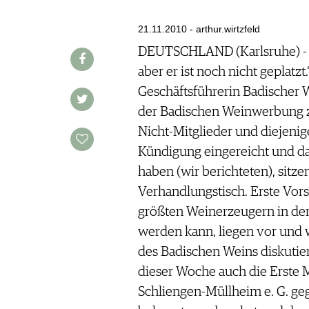
AUSGABE
VINOPHILES
ARCHIV
21.11.2010 - arthur.wirtzfeld
ARCHIV
VORTEILSWELT
DEUTSCHLAND (Karlsruhe) - Ka
aber er ist noch nicht geplatzt.“
ANMELDEN
Geschäftsführerin Badischer 
der Badischen Weinwerbung 
AWARDS
Nicht-Mitglieder und diejenige
GEWINNSPIELE
Kündigung eingereicht und dam
VORTEILSWELT
haben (wir berichteten), sit
TRINKREIFETABELLE
Verhandlungstisch. Erste Vors
ABO
größten Weinerzeugern in de
WEINSUCHE
werden kann, liegen vor und
NEWSLETTER
des Badischen Weins diskutier
WINE TRADE CLUB
dieser Woche auch die Erste 
REDAKTION
Schliengen-Müllheim e. G. ge
JOBS