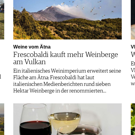
Weine vom Ätna
V
Frescobaldi kauft mehr Weinberge
W
am Vulkan
E
V
Ein italienisches Weinimperium erweitert seine
l
V
Fläche am Ätna: Frescobaldi hat laut
w
italienischen Medienberichten rund sieben
Hektar Weinberge in der renommierten…