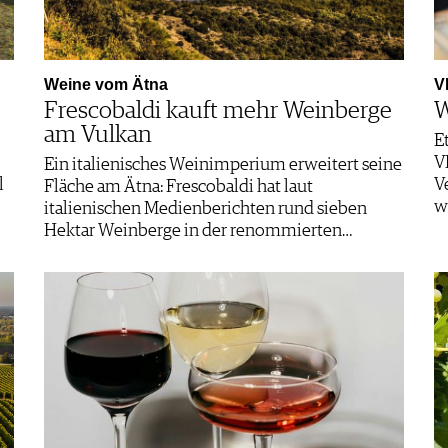
Weine vom Ätna
V
Frescobaldi kauft mehr Weinberge
W
am Vulkan
E
V
Ein italienisches Weinimperium erweitert seine
l
V
Fläche am Ätna: Frescobaldi hat laut
w
italienischen Medienberichten rund sieben
Hektar Weinberge in der renommierten…