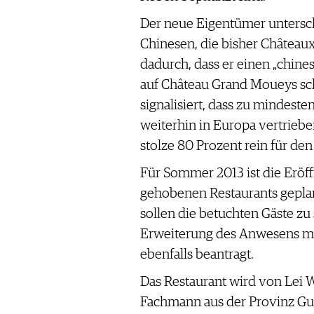
WERBUNG
Der neue Eigentümer untersch
PRESSE
Chinesen, die bisher Château
IMPRESSUM
dadurch, dass er einen „chine
AGB & DATENSCHUTZ
auf Château Grand Moueys sch
FAQ
signalisiert, dass zu mindeste
weiterhin in Europa vertrieb
SCHWEIZ
|
stolze 80 Prozent rein für de
DEUTSCHLAND
|
Für Sommer 2013 ist die Eröf
SUISSE ROMANDE
gehobenen Restaurants geplan
sollen die betuchten Gäste zu 
Erweiterung des Anwesens mi
ebenfalls beantragt.
Das Restaurant wird von Lei
Fachmann aus der Provinz Gua