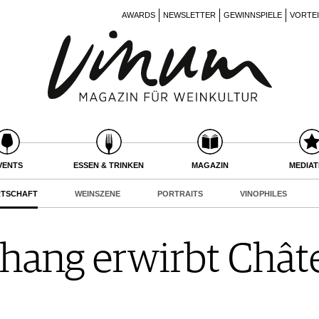
AWARDS
NEWSLETTER
GEWINNSPIELE
VORTE
VENTS
ESSEN & TRINKEN
MAGAZIN
MEDIA
RTSCHAFT
WEINSZENE
PORTRAITS
VINOPHILES
Zhang erwirbt Châ