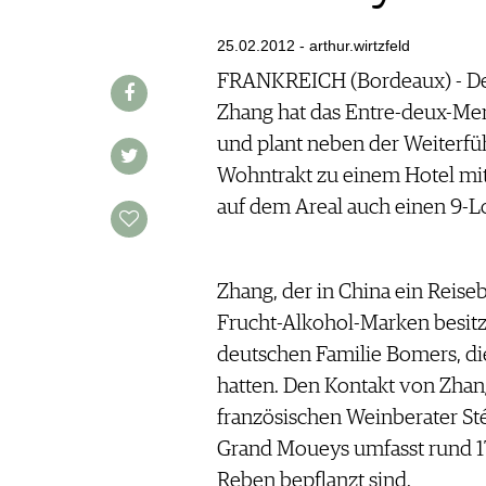
AUSGABE
VINOPHILES
ARCHIV
25.02.2012 - arthur.wirtzfeld
ARCHIV
VORTEILSWELT
FRANKREICH (Bordeaux) - Der
Zhang hat das Entre-deux-Me
ANMELDEN
und plant neben der Weiterf
Wohntrakt zu einem Hotel mi
AWARDS
auf dem Areal auch einen 9-Lo
GEWINNSPIELE
VORTEILSWELT
TRINKREIFETABELLE
Zhang, der in China ein Reise
ABO
Frucht-Alkohol-Marken besit
WEINSUCHE
deutschen Familie Bomers, di
NEWSLETTER
hatten. Den Kontakt von Zhan
WINE TRADE CLUB
französischen Weinberater S
REDAKTION
Grand Moueys umfasst rund 1
JOBS
Reben bepflanzt sind.