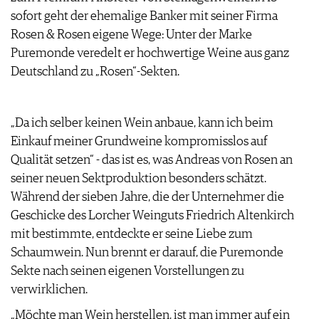
ARCHIV
sofort geht der ehemalige Banker mit seiner Firma
VORTEILSWELT
Rosen & Rosen eigene Wege: Unter der Marke
ANMELDEN
Puremonde veredelt er hochwertige Weine aus ganz
Deutschland zu „Rosen“-Sekten.
AWARDS
GEWINNSPIELE
„Da ich selber keinen Wein anbaue, kann ich beim
VORTEILSWELT
Einkauf meiner Grundweine kompromisslos auf
TRINKREIFETABELLE
Qualität setzen“ - das ist es, was Andreas von Rosen an
ABO
seiner neuen Sektproduktion besonders schätzt.
WEINSUCHE
Während der sieben Jahre, die der Unternehmer die
NEWSLETTER
Geschicke des Lorcher Weinguts Friedrich Altenkirch
WINE TRADE CLUB
mit bestimmte, entdeckte er seine Liebe zum
REDAKTION
Schaumwein. Nun brennt er darauf, die Puremonde
JOBS
Sekte nach seinen eigenen Vorstellungen zu
WERBUNG
verwirklichen.
PRESSE
„Möchte man Wein herstellen, ist man immer auf ein
IMPRESSUM