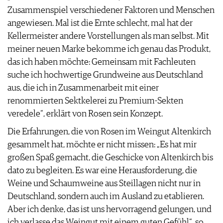
Zusammenspiel verschiedener Faktoren und Menschen
AGB & DATENSCHUTZ
angewiesen. Mal ist die Ernte schlecht, mal hat der
FAQ
Kellermeister andere Vorstellungen als man selbst. Mit
meiner neuen Marke bekomme ich genau das Produkt,
das ich haben möchte: Gemeinsam mit Fachleuten
suche ich hochwertige Grundweine aus Deutschland
aus, die ich in Zusammenarbeit mit einer
renommierten Sektkelerei zu Premium-Sekten
veredele“, erklärt von Rosen sein Konzept.
Die Erfahrungen, die von Rosen im Weingut Altenkirch
gesammelt hat, möchte er nicht missen: „Es hat mir
großen Spaß gemacht, die Geschicke von Altenkirch bis
dato zu begleiten. Es war eine Herausforderung, die
Weine und Schaumweine aus Steillagen nicht nur in
Deutschland, sondern auch im Ausland zu etablieren.
Aber ich denke, das ist uns hervorragend gelungen, und
ich verlasse das Weingut mit einem guten Gefühl“, so