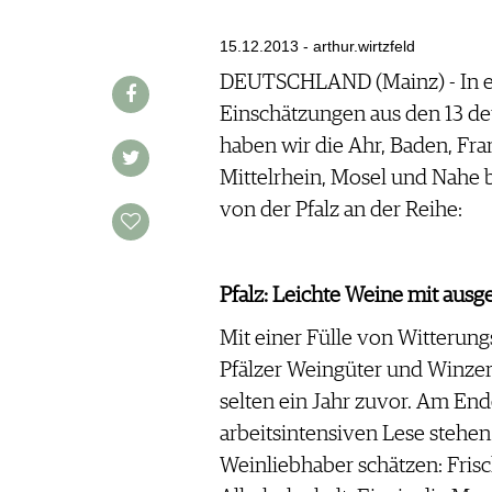
AUSGABE
VINOPHILES
ARCHIV
15.12.2013 - arthur.wirtzfeld
ARCHIV
VORTEILSWELT
DEUTSCHLAND (Mainz) - In ein
Einschätzungen aus den 13 d
ANMELDEN
haben wir die Ahr, Baden, Fra
Mittelrhein, Mosel und Nahe 
AWARDS
von der Pfalz an der Reihe:
GEWINNSPIELE
VORTEILSWELT
TRINKREIFETABELLE
Pfalz: Leichte Weine mit aus
ABO
Mit einer Fülle von Witterung
WEINSUCHE
Pfälzer Weingüter und Winzer
NEWSLETTER
selten ein Jahr zuvor. Am En
WINE TRADE CLUB
arbeitsintensiven Lese stehen 
REDAKTION
Weinliebhaber schätzen: Fris
JOBS