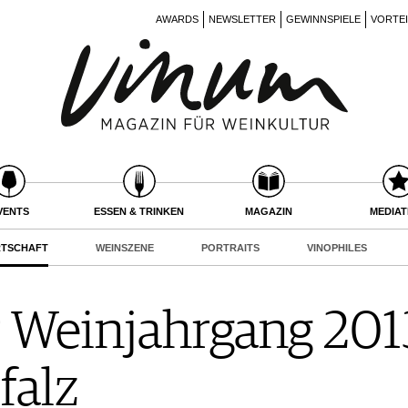
AWARDS
NEWSLETTER
GEWINNSPIELE
VORTE
VENTS
ESSEN & TRINKEN
MAGAZIN
MEDIA
RTSCHAFT
WEINSZENE
PORTRAITS
VINOPHILES
Weinjahrgang 2013 
falz