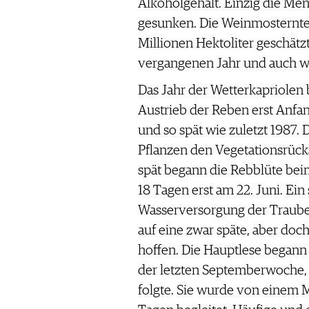
Alkoholgehalt. Einzig die Meng
WERBUNG
gesunken. Die Weinmosternte d
PRESSE
Millionen Hektoliter geschätzt
IMPRESSUM
vergangenen Jahr und auch we
AGB & DATENSCHUTZ
FAQ
Das Jahr der Wetterkapriolen
Austrieb der Reben erst Anfan
und so spät wie zuletzt 1987.
SCHWEIZ
|
Pflanzen den Vegetationsrück
DEUTSCHLAND
|
spät begann die Rebblüte bei
SUISSE ROMANDE
18 Tagen erst am 22. Juni. Ein
Wasserversorgung der Traube
auf eine zwar späte, aber d
hoffen. Die Hauptlese begann 
der letzten Septemberwoche, 
folgte. Sie wurde von einem 