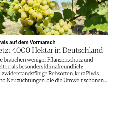
iwis auf dem Vormarsch
etzt 4000 Hektar in Deutschland
ie brauchen weniger Pflanzenschutz und
elten als besonders klimafreundlich:
ilzwiderstandsfähige Rebsorten, kurz Piwis,
ind Neuzüchtungen, die die Umwelt schonen…