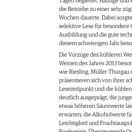
Tagen begleitet. Häufige und 
die Betriebe zu einer sehr züg
Wochen dauerte. Dabei sorgte
selektive Lese für besondere Q
Ausbildung und die gute tech
diesem schwierigen Jahr beso
Die Vorzüge des kühleren Wei
Weinen des Jahres 2013 beson
wie Riesling, Müller-Thurgau
präsentieren sich von ihrer s
Lesezeitpunkt und die kühle
deutlich ausgeprägt, die jung
etwas höheren Säurewerte las
erwarten, die Alkoholwerte fa
Leichtigkeit und Fruchtauspr
Roséweine. Überzeugende Qua