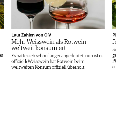
Laut Zahlen von OIV
P
Mehr Weisswein als Rotwein
J
weltweit konsumiert
S
as
g
Es hatte sich schon länger angedeutet, nun ist es
P
offiziell: Weisswein hat Rotwein beim
s
weltweiten Konsum offiziell überholt.