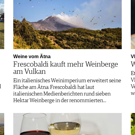
Weine vom Ätna
V
Frescobaldi kauft mehr Weinberge
W
am Vulkan
E
V
Ein italienisches Weinimperium erweitert seine
l
V
Fläche am Ätna: Frescobaldi hat laut
w
italienischen Medienberichten rund sieben
Hektar Weinberge in der renommierten…