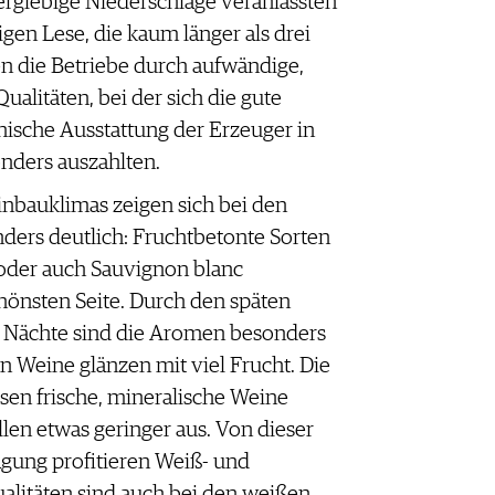
ergiebige Niederschläge veranlassten
igen Lese, die kaum länger als drei
n die Betriebe durch aufwändige,
ualitäten, bei der sich die gute
nische Ausstattung der Erzeuger in
nders auszahlten.
nbauklimas zeigen sich bei den
ders deutlich: Fruchtbetonte Sorten
 oder auch Sauvignon blanc
chönsten Seite. Durch den späten
n Nächte sind die Aromen besonders
en Weine glänzen mit viel Frucht. Die
sen frische, mineralische Weine
llen etwas geringer aus. Von dieser
ägung profitieren Weiß- und
litäten sind auch bei den weißen