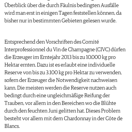
ARCHIV
Überblick über die durch Fäulnis bedingten Ausfälle
VORTEILSWELT
wird man erst in einigen Tagen feststellen können, da
bisher nur in bestimmten Gebieten gelesen wurde.
ANMELDEN
AWARDS
Entsprechend den Vorschriften des Comité
GEWINNSPIELE
Interprofessionnel du Vin de Champagne (CIVC) dürfen
VORTEILSWELT
die Erzeuger im Erntejahr 2013 bis zu 10.000 kg pro
TRINKREIFETABELLE
Hektar ernten. Dazu ist es erlaubt eine individuelle
ABO
Reserve von bis zu 3.100 kg pro Hektar zu verwenden,
WEINSUCHE
sofern der Erzeuger die Notwendigkeit nachweisen
NEWSLETTER
kann. Die meisten werden die Reserve nutzen auch
WINE TRADE CLUB
bedingt durch eine ungleichmäßige Reifung der
REDAKTION
Trauben, vor allem in den Bereichen wo die Blühte
JOBS
durch den feuchten Juni gelitten hat. Dieses Problem
WERBUNG
besteht vor allem mit dem Chardonnay in der Côte de
PRESSE
Blancs.
IMPRESSUM