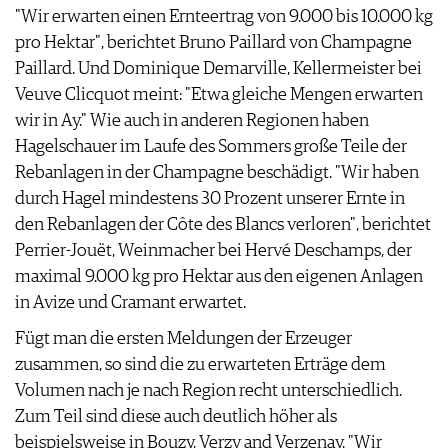
"Wir erwarten einen Ernteertrag von 9.000 bis 10.000 kg
AGB & DATENSCHUTZ
pro Hektar", berichtet Bruno Paillard von Champagne
FAQ
Paillard. Und Dominique Demarville, Kellermeister bei
Veuve Clicquot meint: "Etwa gleiche Mengen erwarten
wir in Ay." Wie auch in anderen Regionen haben
Hagelschauer im Laufe des Sommers große Teile der
Rebanlagen in der Champagne beschädigt. "Wir haben
durch Hagel mindestens 30 Prozent unserer Ernte in
den Rebanlagen der Côte des Blancs verloren", berichtet
Perrier-Jouët, Weinmacher bei Hervé Deschamps, der
maximal 9.000 kg pro Hektar aus den eigenen Anlagen
in Avize und Cramant erwartet.
Fügt man die ersten Meldungen der Erzeuger
zusammen, so sind die zu erwarteten Erträge dem
Volumen nach je nach Region recht unterschiedlich.
Zum Teil sind diese auch deutlich höher als
beispielsweise in Bouzy, Verzy and Verzenay. "Wir