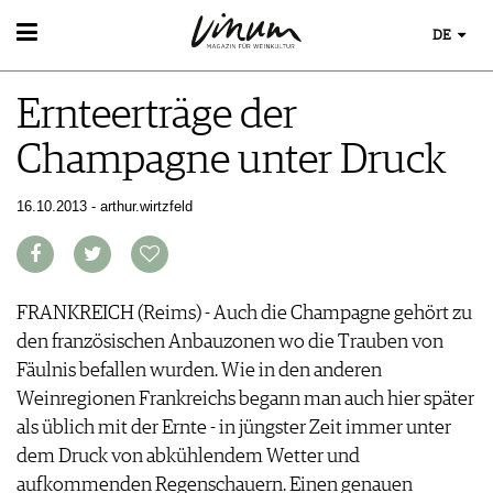
DE
WEIN
Ernteerträge der
WEINSUCHE
WEINWISSEN
GUIDE WEINGÜTER
Champagne unter Druck
WEINREGIONEN
WINETRADECLUB
EVENTS
WEINLEXIKON
WINZER
EVENTKALENDER
16.10.2013 - arthur.wirtzfeld
WEINGESCHICHTE
WEINE DES MONATS
ESSEN & TRINKEN
AWARDS
WEINLAGERUNG
TRINKREIFETABELLE
FOOD PAIRING TIPPS
EVENT-BILDER
INFOGRAFIKEN
MAGAZIN
UNIQUE WINERIES
FOOD PAIRING TABELLE
TIPPS & TRICKS
CLUB LES DOMAINES
REPORTAGEN
KULINARIK
FRANKREICH (Reims) - Auch die Champagne gehört zu
MEDIATHEK
NEWS
DOSSIER
REZEPTE
den französischen Anbauzonen wo die Trauben von
APPS
WINEGUIDES
HOTSPOTS
NEWS
Fäulnis befallen wurden. Wie in den anderen
VIDEOS
KLARTEXT
WEINREISEN
WEINWIRTSCHAFT
Weinregionen Frankreichs begann man auch hier später
BILDSTRECKEN
EXTRAS
WEINSZENE
als üblich mit der Ernte - in jüngster Zeit immer unter
BÜCHER
ABO
PORTRAITS
dem Druck von abkühlendem Wetter und
AUSGABE
VINOPHILES
aufkommenden Regenschauern. Einen genauen
ARCHIV