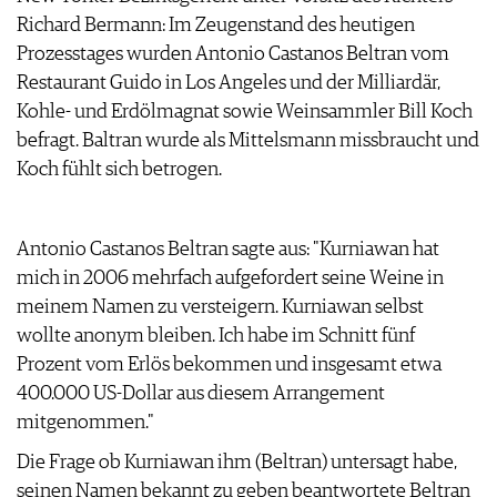
ARCHIV
Richard Bermann: Im Zeugenstand des heutigen
VORTEILSWELT
Prozesstages wurden Antonio Castanos Beltran vom
ANMELDEN
Restaurant Guido in Los Angeles und der Milliardär,
Kohle- und Erdölmagnat sowie Weinsammler Bill Koch
befragt. Baltran wurde als Mittelsmann missbraucht und
AWARDS
Koch fühlt sich betrogen.
GEWINNSPIELE
VORTEILSWELT
TRINKREIFETABELLE
Antonio Castanos Beltran sagte aus: "Kurniawan hat
ABO
mich in 2006 mehrfach aufgefordert seine Weine in
WEINSUCHE
meinem Namen zu versteigern. Kurniawan selbst
NEWSLETTER
wollte anonym bleiben. Ich habe im Schnitt fünf
WINE TRADE CLUB
Prozent vom Erlös bekommen und insgesamt etwa
REDAKTION
400.000 US-Dollar aus diesem Arrangement
JOBS
mitgenommen."
WERBUNG
Die Frage ob Kurniawan ihm (Beltran) untersagt habe,
PRESSE
seinen Namen bekannt zu geben beantwortete Beltran
IMPRESSUM