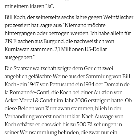
mit einem klaren "Ja".
AGB & DATENSCHUTZ
FAQ
Bill Koch, der seinerseits sechs Jahre gegen Weinfälscher
prozessiert hat, sagte aus: "Niemand möchte
hintergangen oder betrogen werden. Ich habe allein für
219 Flaschen aus Burgund, die nachweislich von
Kurniawan stammen, 2,1 Millionen US-Dollar
ausgegeben."
Die Staatsanwaltschaft zeigte dem Gericht zwei
angeblich gefälschte Weine aus der Sammlung von Bill
Koch - ein 1947 von Petrus und ein 1934 der Domain de
la Romannée-Conti, die Koch bei einer Auktion von
Acker Merral & Condit im Jahr 2006 ersteigert hatte. Ob
diese Beiden von Kurniawan stammen, blieb in der
Verhandlung vorerst noch unklar. Nach Aussage von
Koch schätze er, dass sich bis zu 500 Fälschungen in
seiner Weinsammlung befinden, die zwar nur ein