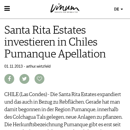
DE
WEIN
Santa Rita Estates
WEINSUCHE
WEINWISSEN
GUIDE WEINGÜTER
investieren in Chiles
WEINREGIONEN
WINETRADECLUB
EVENTS
WEINLEXIKON
WINZER
Pumanque Apellation
EVENTKALENDER
WEINGESCHICHTE
WEINE DES MONATS
ESSEN & TRINKEN
AWARDS
WEINLAGERUNG
TRINKREIFETABELLE
FOOD PAIRING TIPPS
01.11.2013 - arthur.wirtzfeld
EVENT-BILDER
INFOGRAFIKEN
MAGAZIN
UNIQUE WINERIES
FOOD PAIRING TABELLE
TIPPS & TRICKS
CLUB LES DOMAINES
REPORTAGEN
KULINARIK
MEDIATHEK
NEWS
DOSSIER
REZEPTE
APPS
WINEGUIDES
CHILE (Las Condes) - Die Santa Rita Estates expandiert
HOTSPOTS
NEWS
VIDEOS
KLARTEXT
und das auch in Bezug zu Rebflächen. Gerade hat man
WEINREISEN
WEINWIRTSCHAFT
BILDSTRECKEN
EXTRAS
damit begonnen in der Region Pumanque, innerhalb
WEINSZENE
BÜCHER
ABO
des Colchagua Tals gelegen, neue Anlagen zu pflanzen.
PORTRAITS
AUSGABE
Die Herkunftsbezeichnung Pumanque gibt es erst seit
VINOPHILES
ARCHIV