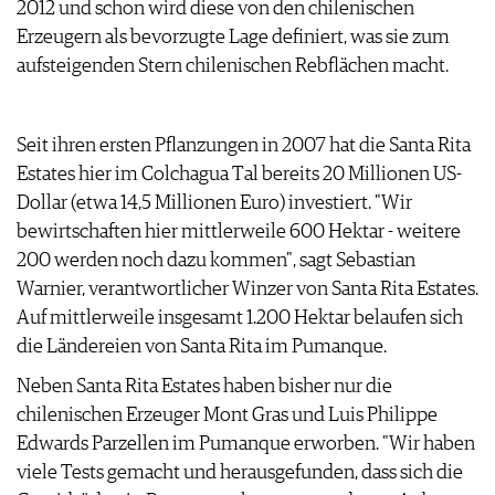
2012 und schon wird diese von den chilenischen
ARCHIV
VORTEILSWELT
Erzeugern als bevorzugte Lage definiert, was sie zum
aufsteigenden Stern chilenischen Rebflächen macht.
ANMELDEN
AWARDS
Seit ihren ersten Pflanzungen in 2007 hat die Santa Rita
GEWINNSPIELE
Estates hier im Colchagua Tal bereits 20 Millionen US-
VORTEILSWELT
Dollar (etwa 14,5 Millionen Euro) investiert. "Wir
TRINKREIFETABELLE
bewirtschaften hier mittlerweile 600 Hektar - weitere
ABO
200 werden noch dazu kommen", sagt Sebastian
WEINSUCHE
Warnier, verantwortlicher Winzer von Santa Rita Estates.
NEWSLETTER
Auf mittlerweile insgesamt 1.200 Hektar belaufen sich
WINE TRADE CLUB
die Ländereien von Santa Rita im Pumanque.
REDAKTION
Neben Santa Rita Estates haben bisher nur die
JOBS
chilenischen Erzeuger Mont Gras und Luis Philippe
WERBUNG
Edwards Parzellen im Pumanque erworben. "Wir haben
PRESSE
viele Tests gemacht und herausgefunden, dass sich die
IMPRESSUM