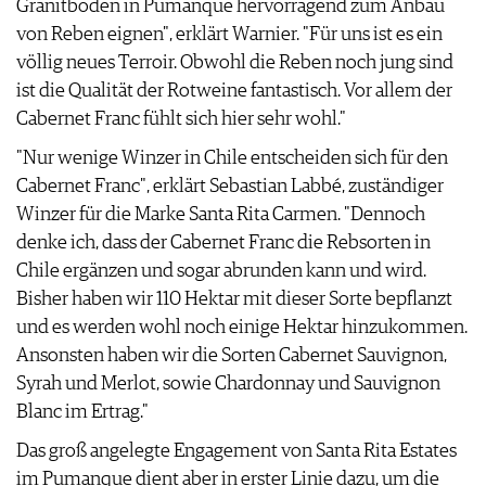
Granitböden in Pumanque hervorragend zum Anbau
AGB & DATENSCHUTZ
von Reben eignen", erklärt Warnier. "Für uns ist es ein
FAQ
völlig neues Terroir. Obwohl die Reben noch jung sind
ist die Qualität der Rotweine fantastisch. Vor allem der
Cabernet Franc fühlt sich hier sehr wohl."
"Nur wenige Winzer in Chile entscheiden sich für den
Cabernet Franc", erklärt Sebastian Labbé, zuständiger
Winzer für die Marke Santa Rita Carmen. "Dennoch
denke ich, dass der Cabernet Franc die Rebsorten in
Chile ergänzen und sogar abrunden kann und wird.
Bisher haben wir 110 Hektar mit dieser Sorte bepflanzt
und es werden wohl noch einige Hektar hinzukommen.
Ansonsten haben wir die Sorten Cabernet Sauvignon,
Syrah und Merlot, sowie Chardonnay und Sauvignon
Blanc im Ertrag."
Das groß angelegte Engagement von Santa Rita Estates
im Pumanque dient aber in erster Linie dazu, um die