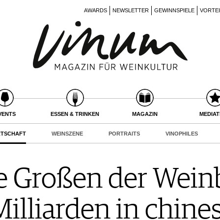
AWARDS
NEWSLETTER
GEWINNSPIELE
VORTE
VENTS
ESSEN & TRINKEN
MAGAZIN
MEDIA
RTSCHAFT
WEINSZENE
PORTRAITS
VINOPHILES
Die Großen der Wei
illiarden in chine