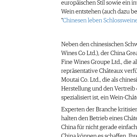
europäischen Stil sowie ein i
WERBUNG
Wein entstehen (auch dazu ber
PRESSE
"
Chinesen leben Schlosswein
IMPRESSUM
AGB & DATENSCHUTZ
FAQ
Neben den chinesischen Sch
Wines Co Ltd.), der China Gre
SCHWEIZ
|
Fine Wines Groupe Ltd., die a
DEUTSCHLAND
|
repräsentative Châteaux verf
SUISSE ROMANDE
Moutai Co. Ltd., die als chines
Herstellung und den Vertreib
spezialisiert ist, ein Wein-Châ
Experten der Branche kritisie
halten den Betrieb eines Châ
China für nicht gerade einfach
China können es schaffen, Ih