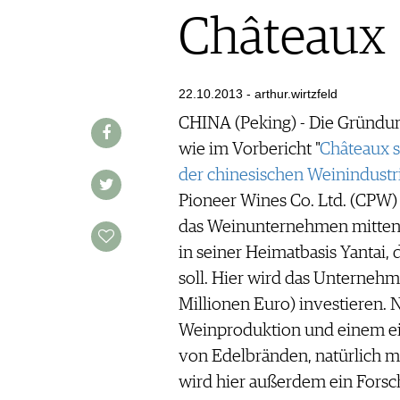
AUSGABE
VINOPHILES
Châteaux
ARCHIV
ARCHIV
VORTEILSWELT
22.10.2013 - arthur.wirtzfeld
ANMELDEN
CHINA (Peking) - Die Gründu
wie im Vorbericht "
Châteaux s
AWARDS
der chinesischen Weinindustr
GEWINNSPIELE
Pioneer Wines Co. Ltd. (CPW) 
VORTEILSWELT
das Weinunternehmen mitten 
TRINKREIFETABELLE
in seiner Heimatbasis Yantai,
ABO
soll. Hier wird das Unternehm
WEINSUCHE
Millionen Euro) investieren.
NEWSLETTER
Weinproduktion und einem ei
WINE TRADE CLUB
von Edelbränden, natürlich m
REDAKTION
wird hier außerdem ein Forsch
JOBS