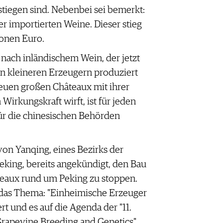
stiegen sind. Nebenbei sei bemerkt:
er importierten Weine. Dieser stieg
ionen Euro.
 nach inländischem Wein, der jetzt
n kleineren Erzeugern produziert
neuen großen Châteaux mit ihrer
rkungskraft wirft, ist für jeden
ür die chinesischen Behörden
n Yanqing, eines Bezirks der
eking, bereits angekündigt, den Bau
teaux rund um Peking zu stoppen.
das Thema: "Einheimische Erzeuger
t und es auf die Agenda der "11.
Grapevine Breeding and Genetics"