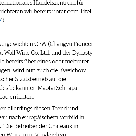
nternationales Handelszentrum für
ichteten wir bereits unter dem Titel:
e
").
wergewichten CPW (Changyu Pioneer
at Wall Wine Co. Ltd. und der Dynasty
lle bereits über eines oder mehrerer
ügen, wird nun auch die Kweichow
ischer Staatsbetrieb auf die
 des bekannten Maotai Schnaps
teau errichten.
ren allerdings diesen Trend und
teau nach europäischem Vorbild in
. "Die Betreiber der Châteaux in
ren Weinen im Vergleich zu