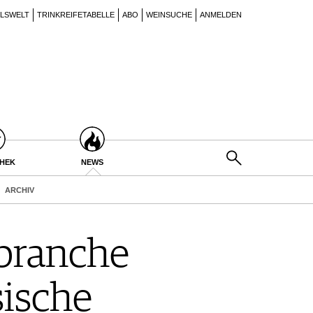
ILSWELT
TRINKREIFETABELLE
ABO
WEINSUCHE
ANMELDEN
THEK
NEWS
ARCHIV
nbranche
sische