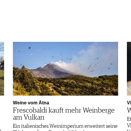
Weine vom Ätna
V
Frescobaldi kauft mehr Weinberge
W
am Vulkan
E
V
Ein italienisches Weinimperium erweitert seine