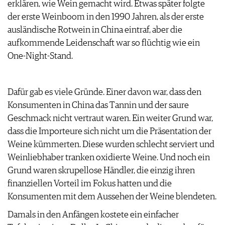
erklären, wie Wein gemacht wird. Etwas später folgte
ARCHIV
VORTEILSWELT
der erste Weinboom in den 1990 Jahren, als der erste
ausländische Rotwein in China eintraf, aber die
ANMELDEN
aufkommende Leidenschaft war so flüchtig wie ein
One-Night-Stand.
AWARDS
GEWINNSPIELE
VORTEILSWELT
Dafür gab es viele Gründe. Einer davon war, dass den
TRINKREIFETABELLE
Konsumenten in China das Tannin und der saure
ABO
Geschmack nicht vertraut waren. Ein weiter Grund war,
WEINSUCHE
dass die Importeure sich nicht um die Präsentation der
NEWSLETTER
Weine kümmerten. Diese wurden schlecht serviert und
WINE TRADE CLUB
Weinliebhaber tranken oxidierte Weine. Und noch ein
REDAKTION
Grund waren skrupellose Händler, die einzig ihren
JOBS
finanziellen Vorteil im Fokus hatten und die
WERBUNG
Konsumenten mit dem Aussehen der Weine blendeten.
PRESSE
Damals in den Anfängen kostete ein einfacher
IMPRESSUM