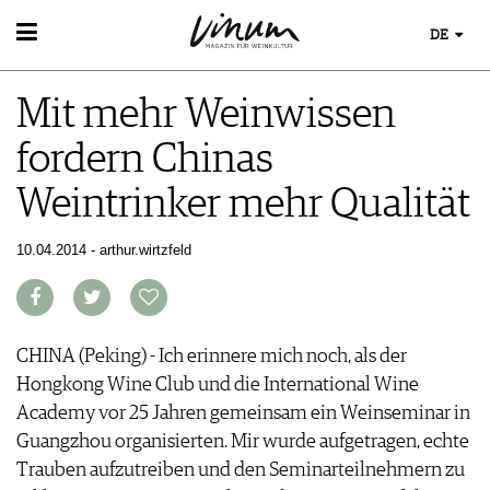
DE
WEIN
Mit mehr Weinwissen
WEINSUCHE
WEINWISSEN
GUIDE WEINGÜTER
fordern Chinas
WEINREGIONEN
WINETRADECLUB
EVENTS
WEINLEXIKON
WINZER
Weintrinker mehr Qualität
EVENTKALENDER
WEINGESCHICHTE
WEINE DES MONATS
ESSEN & TRINKEN
AWARDS
WEINLAGERUNG
TRINKREIFETABELLE
FOOD PAIRING TIPPS
10.04.2014 - arthur.wirtzfeld
EVENT-BILDER
INFOGRAFIKEN
MAGAZIN
UNIQUE WINERIES
FOOD PAIRING TABELLE
TIPPS & TRICKS
CLUB LES DOMAINES
REPORTAGEN
KULINARIK
MEDIATHEK
NEWS
DOSSIER
REZEPTE
APPS
WINEGUIDES
CHINA (Peking) - Ich erinnere mich noch, als der
HOTSPOTS
NEWS
VIDEOS
KLARTEXT
Hongkong Wine Club und die International Wine
WEINREISEN
WEINWIRTSCHAFT
BILDSTRECKEN
EXTRAS
Academy vor 25 Jahren gemeinsam ein Weinseminar in
WEINSZENE
BÜCHER
ABO
Guangzhou organisierten. Mir wurde aufgetragen, echte
PORTRAITS
AUSGABE
Trauben aufzutreiben und den Seminarteilnehmern zu
VINOPHILES
ARCHIV