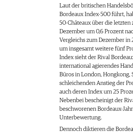
WERBUNG
Laut der britischen Handelsb
PRESSE
Bordeaux Index-500 führt, ha
IMPRESSUM
50-Châteaux über die letzten
AGB & DATENSCHUTZ
Dezember um 0,6 Prozent nac
FAQ
Vergleichs zum Dezember in 
um insgesamt weitere fünf Pr
SCHWEIZ
|
Index sieht der Rival Bordeau
DEUTSCHLAND
|
international agierendes Han
SUISSE ROMANDE
Büros in London, Hongkong, S
schleichenden Anstieg der Pre
auch deren Index um 25 Prozen
Nebenbei bescheinigt der Riv
beschworenen Bordeaux-Jahrg
Unterbewertung.
Dennoch diktieren die Bordea