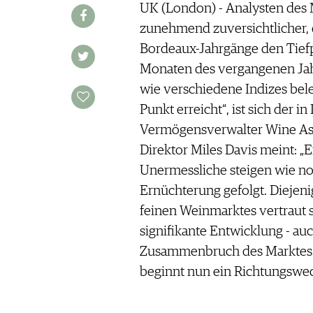
AUSGABE
UK (London) - Analysten des 
VINOPHILES
ARCHIV
zunehmend zuversichtlicher, d
ARCHIV
VORTEILSWELT
Bordeaux-Jahrgänge den Tiefpu
Monaten des vergangenen Jahre
ANMELDEN
wie verschiedene Indizes bel
Punkt erreicht“, ist sich der i
AWARDS
Vermögensverwalter Wine Ass
GEWINNSPIELE
Direktor Miles Davis meint: „
VORTEILSWELT
Unermessliche steigen wie noch
TRINKREIFETABELLE
Ernüchterung gefolgt. Diejeni
ABO
feinen Weinmarktes vertraut s
WEINSUCHE
signifikante Entwicklung - au
NEWSLETTER
Zusammenbruch des Marktes f
WINE TRADE CLUB
beginnt nun ein Richtungswec
REDAKTION
JOBS