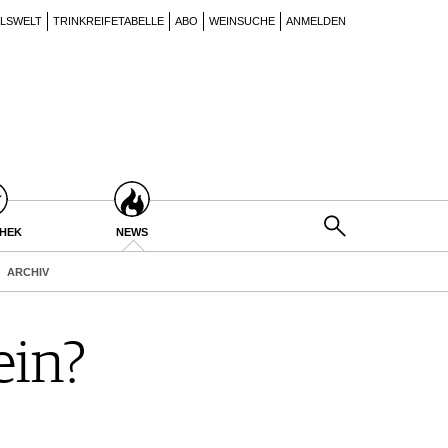
ILSWELT
TRINKREIFETABELLE
ABO
WEINSUCHE
ANMELDEN
THEK
NEWS
ARCHIV
ein?