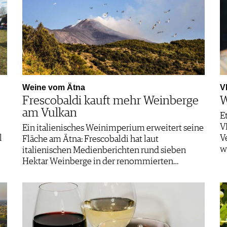
Weine vom Ätna
V
Frescobaldi kauft mehr Weinberge
W
am Vulkan
E
V
Ein italienisches Weinimperium erweitert seine
l
V
Fläche am Ätna: Frescobaldi hat laut
w
italienischen Medienberichten rund sieben
Hektar Weinberge in der renommierten…