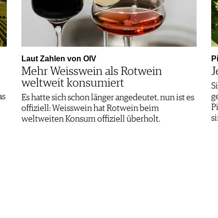
Laut Zahlen von OIV
P
Mehr Weisswein als Rotwein
J
weltweit konsumiert
S
as
g
Es hatte sich schon länger angedeutet, nun ist es
P
offiziell: Weisswein hat Rotwein beim
s
weltweiten Konsum offiziell überholt.