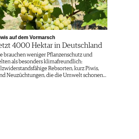
iwis auf dem Vormarsch
etzt 4000 Hektar in Deutschland
ie brauchen weniger Pflanzenschutz und
elten als besonders klimafreundlich:
ilzwiderstandsfähige Rebsorten, kurz Piwis,
ind Neuzüchtungen, die die Umwelt schonen…