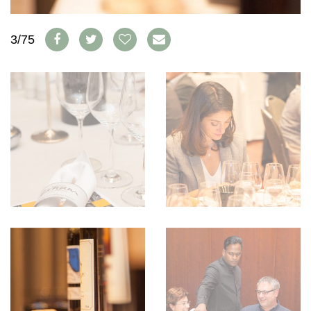
WEINSZENE
BÜCHER
ANMELDEN
ABO
PORTRAITS
AUSGABE
3/75
VINOPHILES
ARCHIV
AWARDS
ARCHIV
VORTEILSWELT
GEWINNSPIELE
VORTEILSWELT
TRINKREIFETABELLE
ABO
WEINSUCHE
NEWSLETTER
WINE TRADE CLUB
REDAKTION
JOBS
WERBUNG
PRESSE
IMPRESSUM
AGB & DATENSCHUTZ
FAQ