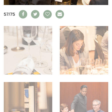
WEINSZENE
BÜCHER
ANMELDEN
ABO
PORTRAITS
AUSGABE
57/75
VINOPHILES
ARCHIV
AWARDS
ARCHIV
VORTEILSWELT
GEWINNSPIELE
VORTEILSWELT
TRINKREIFETABELLE
ABO
WEINSUCHE
NEWSLETTER
WINE TRADE CLUB
REDAKTION
JOBS
WERBUNG
PRESSE
IMPRESSUM
AGB & DATENSCHUTZ
FAQ