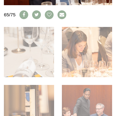
WEINSZENE
BÜCHER
ANMELDEN
ABO
PORTRAITS
AUSGABE
65/75
VINOPHILES
ARCHIV
AWARDS
ARCHIV
VORTEILSWELT
GEWINNSPIELE
VORTEILSWELT
TRINKREIFETABELLE
ABO
WEINSUCHE
NEWSLETTER
WINE TRADE CLUB
REDAKTION
JOBS
WERBUNG
PRESSE
IMPRESSUM
AGB & DATENSCHUTZ
FAQ