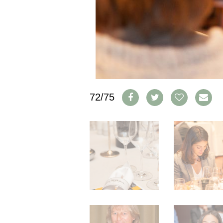
IMPRESSUM
AGB & DATENSCHUTZ
FAQ
SCHWEIZ
|
DEUTSCHLAND
|
72/75
SUISSE ROMANDE