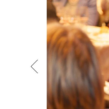
VIDEOS
KLARTEXT
WEINREISEN
WEINWIRTSCHAFT
BILDSTRECKEN
EXTRAS
WEINSZENE
BÜCHER
ANMELDEN
ABO
PORTRAITS
AUSGABE
VINOPHILES
ARCHIV
AWARDS
ARCHIV
VORTEILSWELT
GEWINNSPIELE
VORTEILSWELT
TRINKREIFETABELLE
ABO
WEINSUCHE
NEWSLETTER
WINE TRADE CLUB
REDAKTION
JOBS
WERBUNG
PRESSE