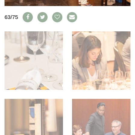
WEINSZENE
BÜCHER
ANMELDEN
ABO
PORTRAITS
AUSGABE
63/75
VINOPHILES
ARCHIV
AWARDS
ARCHIV
VORTEILSWELT
GEWINNSPIELE
VORTEILSWELT
TRINKREIFETABELLE
ABO
WEINSUCHE
NEWSLETTER
WINE TRADE CLUB
REDAKTION
JOBS
WERBUNG
PRESSE
IMPRESSUM
AGB & DATENSCHUTZ
FAQ