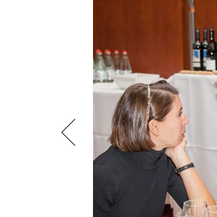
VIDEOS
KLARTEXT
WEINREISEN
WEINWIRTSCHAFT
BILDSTRECKEN
EXTRAS
WEINSZENE
BÜCHER
ANMELDEN
ABO
PORTRAITS
AUSGABE
VINOPHILES
ARCHIV
AWARDS
ARCHIV
VORTEILSWELT
GEWINNSPIELE
VORTEILSWELT
TRINKREIFETABELLE
ABO
WEINSUCHE
NEWSLETTER
WINE TRADE CLUB
REDAKTION
JOBS
WERBUNG
PRESSE