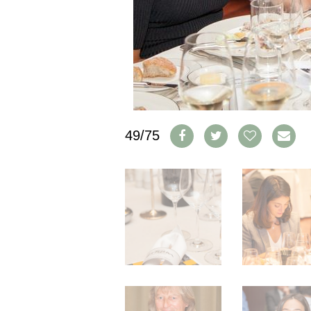
IMPRESSUM
AGB & DATENSCHUTZ
FAQ
SCHWEIZ
|
DEUTSCHLAND
|
49/75
SUISSE ROMANDE