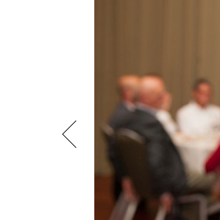
VIDEOS
KLARTEXT
WEINREISEN
WEINWIRTSCHAFT
BILDSTRECKEN
EXTRAS
WEINSZENE
BÜCHER
ANMELDEN
ABO
PORTRAITS
AUSGABE
VINOPHILES
ARCHIV
AWARDS
ARCHIV
VORTEILSWELT
GEWINNSPIELE
VORTEILSWELT
TRINKREIFETABELLE
ABO
WEINSUCHE
NEWSLETTER
WINE TRADE CLUB
REDAKTION
JOBS
WERBUNG
PRESSE