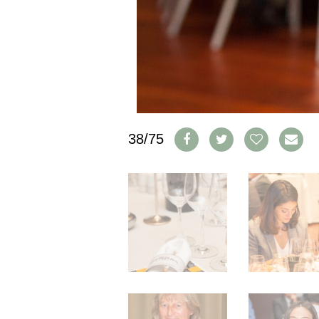
IMPRESSUM
AGB & DATENSCHUTZ
FAQ
SCHWEIZ
|
DEUTSCHLAND
|
38/75
SUISSE ROMANDE