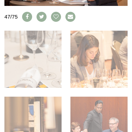
WEINSZENE
BÜCHER
ANMELDEN
ABO
PORTRAITS
AUSGABE
47/75
VINOPHILES
ARCHIV
AWARDS
ARCHIV
VORTEILSWELT
GEWINNSPIELE
VORTEILSWELT
TRINKREIFETABELLE
ABO
WEINSUCHE
NEWSLETTER
WINE TRADE CLUB
REDAKTION
JOBS
WERBUNG
PRESSE
IMPRESSUM
AGB & DATENSCHUTZ
FAQ