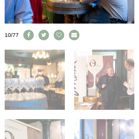
WEINSZENE
BÜCHER
ANMELDEN
ABO
PORTRAITS
AUSGABE
VINOPHILES
ARCHIV
AWARDS
ARCHIV
VORTEILSWELT
GEWINNSPIELE
10/77
VORTEILSWELT
TRINKREIFETABELLE
ABO
WEINSUCHE
NEWSLETTER
WINE TRADE CLUB
REDAKTION
JOBS
WERBUNG
PRESSE
IMPRESSUM
AGB & DATENSCHUTZ
FAQ