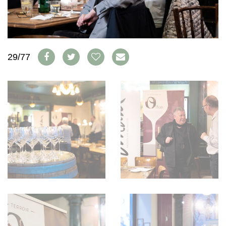
WEINSZENE
BÜCHER
ANMELDEN
ABO
PORTRAITS
AUSGABE
VINOPHILES
ARCHIV
AWARDS
ARCHIV
VORTEILSWELT
GEWINNSPIELE
29/77
VORTEILSWELT
TRINKREIFETABELLE
ABO
WEINSUCHE
NEWSLETTER
WINE TRADE CLUB
REDAKTION
JOBS
WERBUNG
PRESSE
IMPRESSUM
AGB & DATENSCHUTZ
FAQ