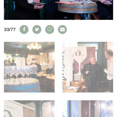
WEINSZENE
BÜCHER
ANMELDEN
ABO
PORTRAITS
AUSGABE
VINOPHILES
ARCHIV
AWARDS
ARCHIV
VORTEILSWELT
GEWINNSPIELE
33/77
VORTEILSWELT
TRINKREIFETABELLE
ABO
WEINSUCHE
NEWSLETTER
WINE TRADE CLUB
REDAKTION
JOBS
WERBUNG
PRESSE
IMPRESSUM
AGB & DATENSCHUTZ
FAQ