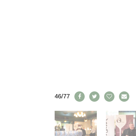
IMPRESSUM
AGB & DATENSCHUTZ
FAQ
SCHWEIZ
|
DEUTSCHLAND
|
SUISSE ROMANDE
46/77