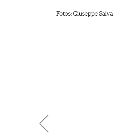
VIDEOS
KLARTEXT
WEINREISEN
WEINWIRTSCHAFT
BILDSTRECKEN
EXTRAS
Fotos: Giuseppe Salva
WEINSZENE
BÜCHER
ANMELDEN
ABO
PORTRAITS
AUSGABE
VINOPHILES
ARCHIV
AWARDS
ARCHIV
VORTEILSWELT
GEWINNSPIELE
VORTEILSWELT
TRINKREIFETABELLE
ABO
WEINSUCHE
NEWSLETTER
WINE TRADE CLUB
REDAKTION
JOBS
WERBUNG
PRESSE