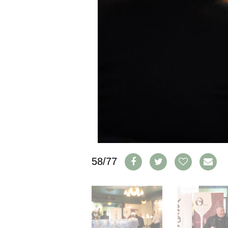
IMPRESSUM
AGB & DATENSCHUTZ
FAQ
SCHWEIZ
|
DEUTSCHLAND
|
SUISSE ROMANDE
58/77