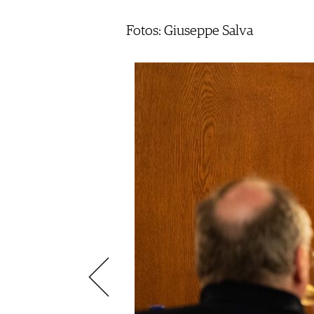
VIDEOS
KLARTEXT
WEINREISEN
WEINWIRTSCHAFT
BILDSTRECKEN
EXTRAS
Fotos: Giuseppe Salva
WEINSZENE
BÜCHER
ANMELDEN
ABO
PORTRAITS
AUSGABE
VINOPHILES
ARCHIV
AWARDS
ARCHIV
VORTEILSWELT
GEWINNSPIELE
VORTEILSWELT
TRINKREIFETABELLE
ABO
WEINSUCHE
NEWSLETTER
WINE TRADE CLUB
REDAKTION
JOBS
WERBUNG
PRESSE