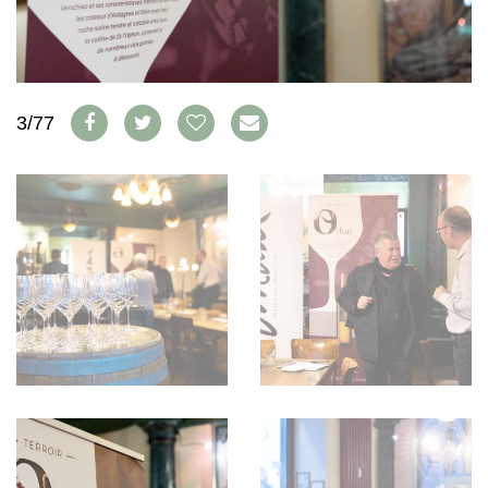
WEINSZENE
BÜCHER
ANMELDEN
ABO
PORTRAITS
AUSGABE
VINOPHILES
ARCHIV
AWARDS
ARCHIV
VORTEILSWELT
GEWINNSPIELE
3/77
VORTEILSWELT
TRINKREIFETABELLE
ABO
WEINSUCHE
NEWSLETTER
WINE TRADE CLUB
REDAKTION
JOBS
WERBUNG
PRESSE
IMPRESSUM
AGB & DATENSCHUTZ
FAQ