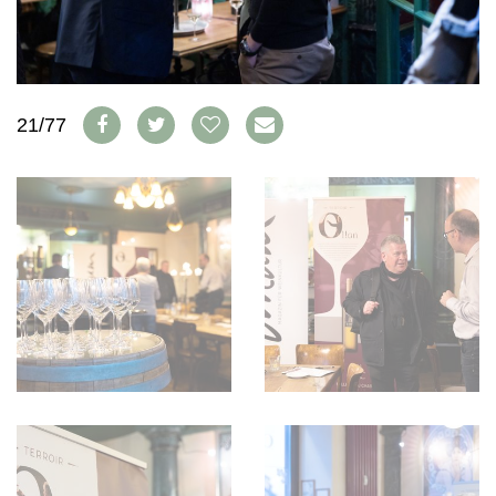
WEINSZENE
BÜCHER
ANMELDEN
ABO
PORTRAITS
AUSGABE
VINOPHILES
ARCHIV
AWARDS
ARCHIV
VORTEILSWELT
GEWINNSPIELE
21/77
VORTEILSWELT
TRINKREIFETABELLE
ABO
WEINSUCHE
NEWSLETTER
WINE TRADE CLUB
REDAKTION
JOBS
WERBUNG
PRESSE
IMPRESSUM
AGB & DATENSCHUTZ
FAQ