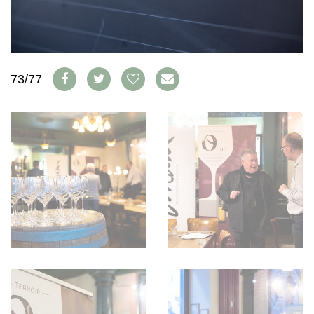
WEINSZENE
BÜCHER
ANMELDEN
ABO
PORTRAITS
AUSGABE
VINOPHILES
ARCHIV
AWARDS
ARCHIV
VORTEILSWELT
GEWINNSPIELE
73/77
VORTEILSWELT
TRINKREIFETABELLE
ABO
WEINSUCHE
NEWSLETTER
WINE TRADE CLUB
REDAKTION
JOBS
WERBUNG
PRESSE
IMPRESSUM
AGB & DATENSCHUTZ
FAQ