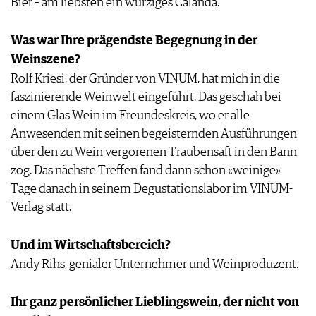
Bier – am liebsten ein würziges Calanda.
JOBS
WERBUNG
Was war Ihre prägendste Begegnung in der
PRESSE
Weinszene?
IMPRESSUM
Rolf Kriesi, der Gründer von VINUM, hat mich in die
AGB & DATENSCHUTZ
faszinierende Weinwelt eingeführt. Das geschah bei
FAQ
einem Glas Wein im Freundeskreis, wo er alle
Anwesenden mit seinen begeisternden Ausführungen
über den zu Wein vergorenen Traubensaft in den Bann
zog. Das nächste Treffen fand dann schon «weinige»
Tage danach in seinem Degustationslabor im VINUM-
Verlag statt.
Und im Wirtschaftsbereich?
Andy Rihs, genialer Unternehmer und Weinproduzent.
Ihr ganz persönlicher Lieblingswein, der nicht von