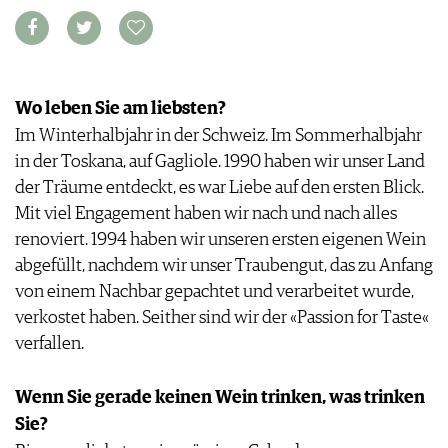
VORTEILSWELT
MEDIATHEK
APPS
Wo leben Sie am liebsten?
NEWS
VIDEOS
Im Winterhalbjahr in der Schweiz. Im Sommerhalbjahr
WEINWIRTSCHAFT
BILDSTRECKEN
in der Toskana, auf Gagliole. 1990 haben wir unser Land
WEINSZENE
BÜCHER
ANMELDEN
PORTRAITS
der Träume entdeckt, es war Liebe auf den ersten Blick.
VINOPHILES
Mit viel Engagement haben wir nach und nach alles
AWARDS
ARCHIV
renoviert. 1994 haben wir unseren ersten eigenen Wein
GEWINNSPIELE
abgefüllt, nachdem wir unser Traubengut, das zu Anfang
VORTEILSWELT
von einem Nachbar gepachtet und verarbeitet wurde,
TRINKREIFETABELLE
verkostet haben. Seither sind wir der «Passion for Taste«
ABO
verfallen.
WEINSUCHE
NEWSLETTER
Wenn Sie gerade keinen Wein trinken, was trinken
WINE TRADE CLUB
Sie?
REDAKTION