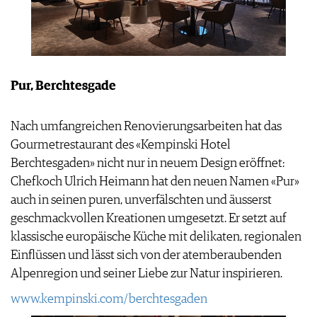
APPS
WINEGUIDES
NEWS
VIDEOS
KLARTEXT
WEINWIRTSCHAFT
BILDSTRECKEN
EXTRAS
WEINSZENE
BÜCHER
ANMELDEN
ABO
PORTRAITS
Pur, Berchtesgade
AUSGABE
VINOPHILES
ARCHIV
AWARDS
ARCHIV
VORTEILSWELT
Nach umfangreichen Renovierungsarbeiten hat das
GEWINNSPIELE
Gourmetrestaurant des «Kempinski Hotel
VORTEILSWELT
Berchtesgaden» nicht nur in neuem Design eröffnet:
TRINKREIFETABELLE
Chefkoch Ulrich Heimann hat den neuen Namen «Pur»
ABO
auch in seinen puren, unverfälschten und äusserst
WEINSUCHE
geschmackvollen Kreationen umgesetzt. Er setzt auf
NEWSLETTER
klassische europäische Küche mit delikaten, regionalen
WINE TRADE CLUB
Einflüssen und lässt sich von der atemberaubenden
REDAKTION
Alpenregion und seiner Liebe zur Natur inspirieren.
JOBS
WERBUNG
www.kempinski.com/berchtesgaden
PRESSE