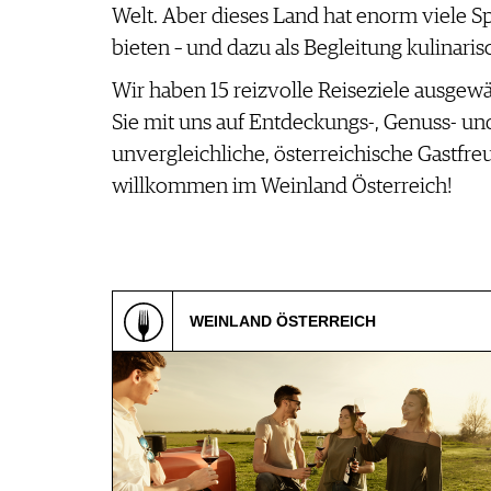
REPORTAGEN
Welt. Aber dieses Land hat enorm viele Sp
MEDIATHEK
DOSSIER
bieten – und dazu als Begleitung kulinari
APPS
WINEGUIDES
NEWS
VIDEOS
Wir haben 15 reizvolle Reiseziele ausgewä
KLARTEXT
WEINWIRTSCHAFT
BILDSTRECKEN
EXTRAS
Sie mit uns auf Entdeckungs-, Genuss- un
WEINSZENE
BÜCHER
ANMELDEN
ABO
unvergleichliche, österreichische Gastfre
PORTRAITS
AUSGABE
willkommen im Weinland Österreich!
VINOPHILES
ARCHIV
AWARDS
ARCHIV
VORTEILSWELT
GEWINNSPIELE
VORTEILSWELT
TRINKREIFETABELLE
WEINLAND ÖSTERREICH
ABO
WEINSUCHE
NEWSLETTER
WINE TRADE CLUB
REDAKTION