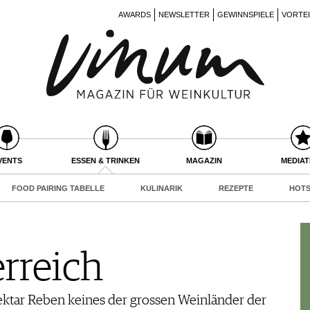
AWARDS
NEWSLETTER
GEWINNSPIELE
VORTE
VENTS
ESSEN & TRINKEN
MAGAZIN
MEDIA
FOOD PAIRING TABELLE
KULINARIK
REZEPTE
HOTS
rreich
ektar Reben keines der grossen Weinländer der