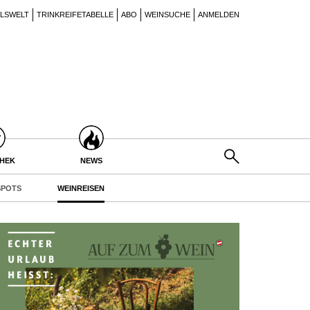
ILSWELT
TRINKREIFETABELLE
ABO
WEINSUCHE
ANMELDEN
THEK
NEWS
POTS
WEINREISEN