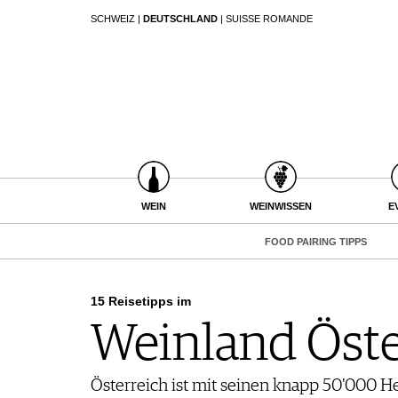
SCHWEIZ
|
DEUTSCHLAND
|
SUISSE ROMANDE
SUCHEN
WEIN
WEINSUCHE
WEINWISSEN
GUIDE WEINGÜTER
WEINREGIONEN
WINETRADECLUB
EVENTS
WEINLEXIKON
WINZER
EVENTKALENDER
WEINGESCHICHTE
WEINE DES MONATS
ESSEN & TRINKEN
WEIN
WEINWISSEN
E
AWARDS
WEINLAGERUNG
TRINKREIFETABELLE
FOOD PAIRING TIPPS
EVENT-BILDER
INFOGRAFIKEN
FOOD PAIRING TIPPS
UNIQUE WINERIES
FOOD PAIRING TABELLE
TIPPS & TRICKS
CLUB LES DOMAINES
KULINARIK
NEWS
REZEPTE
15 Reisetipps im
HOTSPOTS
Weinland Öste
WEINREISEN
MAGAZIN
Österreich ist mit seinen knapp 50'000 H