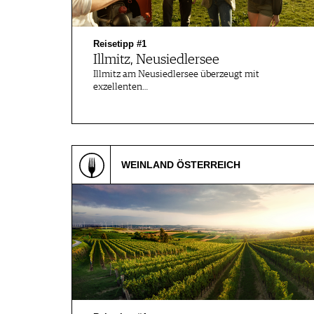
JOBS
WERBUNG
Reisetipp #1
PRESSE
Illmitz, Neusiedlersee
IMPRESSUM
Illmitz am Neusiedlersee überzeugt mit
AGB & DATENSCHUTZ
exzellenten…
FAQ
SCHWEIZ
|
WEINLAND ÖSTERREICH
DEUTSCHLAND
|
SUISSE ROMANDE