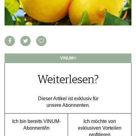
APPS
WINEGUIDES
NEWS
VIDEOS
KLARTEXT
WEINWIRTSCHAFT
BILDSTRECKEN
EXTRAS
WEINSZENE
BÜCHER
ANMELDEN
ABO
PORTRAITS
AUSGABE
VINOPHILES
ARCHIV
AWARDS
ARCHIV
VORTEILSWELT
GEWINNSPIELE
VINUM+
VORTEILSWELT
TRINKREIFETABELLE
Weiterlesen?
ABO
WEINSUCHE
NEWSLETTER
Dieser Artikel ist exklusiv für
WINE TRADE CLUB
unsere Abonnenten.
REDAKTION
JOBS
Ich bin bereits VINUM-
Ich möchte von
WERBUNG
Abonnent/in
exklusiven Vorteilen
PRESSE
profitieren