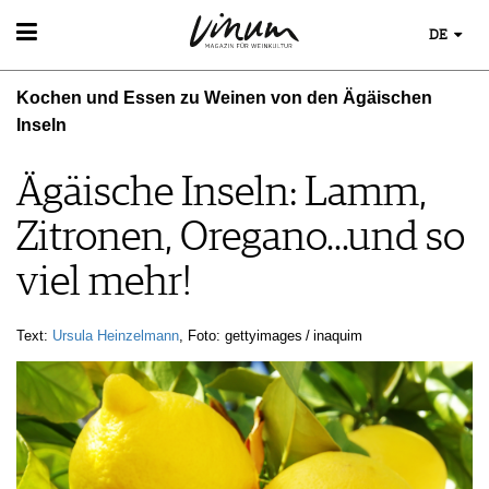
DE
WEIN
Kochen und Essen zu Weinen von den Ägäischen
WEINSUCHE
WEINWISSEN
Inseln
GUIDE WEINGÜTER
WEINREGIONEN
WINETRADECLUB
EVENTS
WEINLEXIKON
Ägäische Inseln: Lamm,
WINZER
EVENTKALENDER
WEINGESCHICHTE
WEINE DES MONATS
ESSEN & TRINKEN
Zitronen, Oregano...und so
AWARDS
WEINLAGERUNG
TRINKREIFETABELLE
FOOD PAIRING TIPPS
EVENT-BILDER
INFOGRAFIKEN
UNIQUE WINERIES
viel mehr!
FOOD PAIRING TABELLE
TIPPS & TRICKS
CLUB LES DOMAINES
KULINARIK
NEWS
REZEPTE
Text:
Ursula Heinzelmann
, Foto: gettyimages / inaquim
HOTSPOTS
WEINREISEN
MAGAZIN
REPORTAGEN
MEDIATHEK
DOSSIER