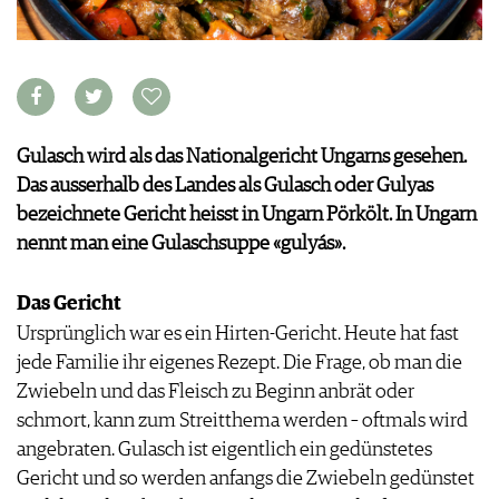
APPS
WINEGUIDES
NEWS
VIDEOS
KLARTEXT
WEINWIRTSCHAFT
BILDSTRECKEN
EXTRAS
WEINSZENE
BÜCHER
ANMELDEN
ABO
PORTRAITS
AUSGABE
VINOPHILES
Gulasch wird als das Nationalgericht Ungarns gesehen.
ARCHIV
AWARDS
ARCHIV
Das ausserhalb des Landes als Gulasch oder Gulyas
VORTEILSWELT
GEWINNSPIELE
bezeichnete Gericht heisst in Ungarn Pörkölt. In Ungarn
VORTEILSWELT
nennt man eine Gulaschsuppe «gulyás».
TRINKREIFETABELLE
ABO
Das Gericht
WEINSUCHE
Ursprünglich war es ein Hirten-Gericht. Heute hat fast
NEWSLETTER
jede Familie ihr eigenes Rezept. Die Frage, ob man die
WINE TRADE CLUB
Zwiebeln und das Fleisch zu Beginn anbrät oder
REDAKTION
schmort, kann zum Streitthema werden – oftmals wird
JOBS
angebraten. Gulasch ist eigentlich ein gedünstetes
WERBUNG
Gericht und so werden anfangs die Zwiebeln gedünstet
PRESSE