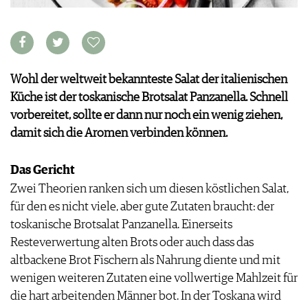
APPS
WINEGUIDES
NEWS
VIDEOS
KLARTEXT
WEINWIRTSCHAFT
BILDSTRECKEN
EXTRAS
WEINSZENE
BÜCHER
ANMELDEN
ABO
PORTRAITS
Wohl der weltweit bekannteste Salat der italienischen
AUSGABE
VINOPHILES
Küche ist der toskanische Brotsalat Panzanella. Schnell
ARCHIV
AWARDS
ARCHIV
vorbereitet, sollte er dann nur noch ein wenig ziehen,
VORTEILSWELT
GEWINNSPIELE
damit sich die Aromen verbinden können.
VORTEILSWELT
TRINKREIFETABELLE
Das Gericht
ABO
Zwei Theorien ranken sich um diesen köstlichen Salat,
WEINSUCHE
für den es nicht viele, aber gute Zutaten braucht: der
NEWSLETTER
toskanische Brotsalat Panzanella. Einerseits
WINE TRADE CLUB
Resteverwertung alten Brots oder auch dass das
REDAKTION
altbackene Brot Fischern als Nahrung diente und mit
JOBS
wenigen weiteren Zutaten eine vollwertige Mahlzeit für
WERBUNG
die hart arbeitenden Männer bot. In der Toskana wird
PRESSE