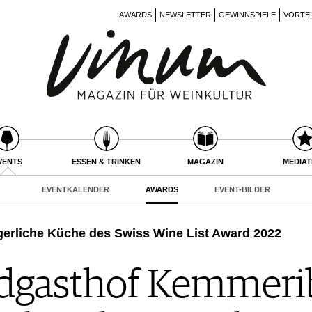
AWARDS
NEWSLETTER
GEWINNSPIELE
VORTE
VENTS
ESSEN & TRINKEN
MAGAZIN
MEDIA
EVENTKALENDER
AWARDS
EVENT-BILDER
erliche Küche des Swiss Wine List Award 2022
dgasthof Kemmeri