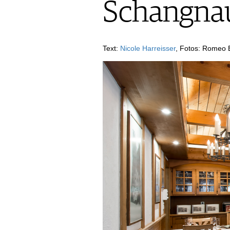
VIDEOS
Schangnau
KLARTEXT
WEINREISEN
WEINWIRTSCHAFT
BILDSTRECKEN
EXTRAS
WEINSZENE
BÜCHER
ANMELDEN
ABO
PORTRAITS
AUSGABE
Text:
Nicole Harreisser
, Fotos: Romeo 
VINOPHILES
ARCHIV
AWARDS
ARCHIV
VORTEILSWELT
GEWINNSPIELE
VORTEILSWELT
TRINKREIFETABELLE
ABO
WEINSUCHE
NEWSLETTER
WINE TRADE CLUB
REDAKTION
JOBS
WERBUNG
PRESSE