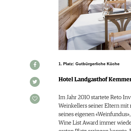
IMPRESSUM
AGB & DATENSCHUTZ
FAQ
SCHWEIZ
|
DEUTSCHLAND
|
SUISSE ROMANDE
1. Platz: Gutbürgerliche Küche
Hotel Landgasthof Kemmer
Im Jahr 2010 startete Reto In
Weinkellers seiner Eltern mi
seines eigenen «Weinfundus»,
Wine List Award immer wieder 