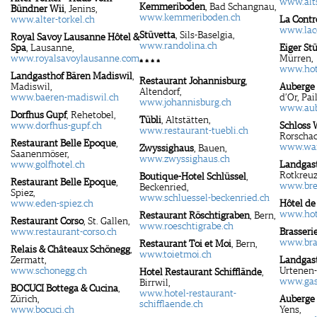
www.alts
Kemmeriboden
, Bad Schangnau,
Bündner Wii
, Jenins,
www.kemmeriboden.ch
www.alter-torkel.ch
La Contr
www.lac
Stüvetta
, Sils-Baselgia,
Royal Savoy Lausanne Hôtel &
www.randolina.ch
Spa
, Lausanne,
Eiger St
www.royalsavoylausanne.com
Mürren,
* * * *
www.hot
Landgasthof Bären Madiswil
,
Restaurant Johannisburg
,
Madiswil,
Auberge 
Altendorf,
www.baeren-madiswil.ch
d’Or, Pail
www.johannisburg.ch
www.aube
Dorfhus Gupf
, Rehetobel,
Tübli
, Altstätten,
www.dorfhus-gupf.ch
Schloss 
www.restaurant-tuebli.ch
Rorschac
Restaurant Belle Epoque
,
www.war
Zwyssighaus
, Bauen,
Saanenmöser,
www.zwyssighaus.ch
www.golfhotel.ch
Landgast
Rotkreuz
Boutique-Hotel Schlüssel
,
Restaurant Belle Epoque
,
www.brei
Beckenried,
Spiez,
www.schluessel-beckenried.ch
www.eden-spiez.ch
Hôtel de
www.hote
Restaurant Röschtigraben
, Bern,
Restaurant Corso
, St. Gallen,
www.roeschtigrabe.ch
www.restaurant-corso.ch
Brasseri
www.bras
Restaurant Toi et Moi
, Bern,
Relais & Châteaux Schönegg
,
www.toietmoi.ch
Zermatt,
Landgas
www.schonegg.ch
Urtenen-
Hotel Restaurant Schifflände
,
www.gas
Birrwil,
BOCUCI Bottega & Cucina
,
www.hotel-restaurant-
Zürich,
Auberge 
schifflaende.ch
www.bocuci.ch
Yens,