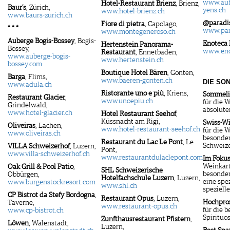
www.aub
Hotel-Restaurant Brienz
, Brienz,
Baur’s
, Zürich,
yens.ch
www.hotel-brienz.ch
www.baurs-zurich.ch
@paradis
Fiore di pietra
, Capolago,
* * *
www.par
www.montegeneroso.ch
Auberge Bogis-Bossey
, Bogis-
Enoteca 
Hertenstein Panorama-
Bossey,
www.enot
Restaurant
, Ennetbaden,
www.auberge-bogis-
www.hertenstein.ch
bossey.com
Boutique Hotel Bären
, Gonten,
Barga
, Flims,
www.baeren-gonten.ch
DIE SO
www.adula.ch
Ristorante uno e più
, Kriens,
Sommeli
Restaurant Glacier
,
www.unoepiu.ch
für die 
Grindelwald,
absolute
www.hotel-glacier.ch
Hotel Restaurant Seehof
,
Küssnacht am Rigi,
Swiss-Wi
Oliveiras
, Lachen,
www.hotel-restaurant-seehof.ch
für die 
www.oliveiras.ch
besonde
Restaurant du Lac Le Pont
, Le
Schweiz
VILLA Schweizerhof
, Luzern,
Pont,
www.villa-schweizerhof.ch
www.restaurantdulaclepont.com
Im Foku
Weinkar
Oak Grill & Pool Patio
,
SHL Schweizerische
besonde
Obbürgen,
Hotelfachschule Luzern
, Luzern,
eine spe
www.burgenstockresort.com
www.shl.ch
speziell
CP Bistrot da Stefy Bordogna
,
Restaurant Opus
, Luzern,
Hochpro
Taverne,
www.restaurant-opus.ch
für die b
www.cp-bistrot.ch
Spiritu
Zunfthausrestaurant Pfistern
,
Löwen
, Walenstadt,
Luzern,