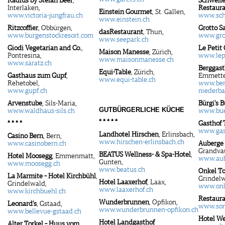
Radius by Stefan Beer
,
Schwelle
Interlaken,
Restaur
Einstein Gourmet
, St. Gallen,
www.victoria-jungfrau.ch
www.sch
www.einstein.ch
Ritzcoffier
, Obbürgen,
Grotto S
dasRestaurant
, Thun,
www.burgenstockresort.com
www.grot
www.seepark.ch
Giodi Vegetarian and Co.
,
Le Petit
Maison Manesse
, Zürich,
Pontresina,
www.lepe
www.maisonmanesse.ch
www.saratz.ch
Berggas
Equi-Table
, Zürich,
Gasthaus zum Gupf
,
Emmette
www.equi-table.ch
Rehetobel,
www.ber
www.gupf.ch
niederb
Arvenstube
, Sils-Maria,
Bürgi’s 
GUTBÜRGERLICHE KÜCHE
www.waldhaus-sils.ch­­­
www.bue
* * * * *
* * * *
Gasthof 
www.gast
Landhotel Hirschen
, Erlinsbach,
Casino Bern
, Bern,
www.hirschen-erlinsbach.ch
www.casinobern.ch
Auberge 
Grandva
BEATUS Wellness- & Spa-Hotel
,
Hotel Moosegg
, Emmenmatt,
www.aub
Gunten,
www.moosegg.ch
www.beatus.ch
Onkel To
La Marmite – Hotel Kirchbühl
,
Grindelw
Hotel Laaxerhof
, Laax,
Grindelwald,
www.onk
www.laaxerhof.ch
www.kirchbuehl.ch
Restaur
Wunderbrunnen
, Opfikon,
Leonard’s
, Gstaad,
www.son
www.wunderbrunnen-opfikon.ch
www.bellevue-gstaad.ch
Hotel We
Hotel Landgasthof
Alter Torkel – Huus vom