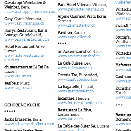
vulliere
Cavatappi Weinladen &
Park Hotel Vitznau
, Vitznau,
Weinbar
, Bern,
www.parkhotel-vitznau.ch
Wirtscha
lisas-cavatappi.jimdofree.com
Wädensw
Alpine Gourmet Prato Borni
,
www.sch
Casy
, Crans-Montana,
Zermatt,
www.casy-montana.ch
www.zermatterhof.ch
swan21
,
www.hot
B
arrys Restaurant, Bar &
Pavillon
, Zürich,
Lounge
, Grindelwald,
www.aupavillon.ch
Stump’s 
www.barrysrestaurant.ch
Wildhau
* * * *
www.stu
Hotel Restaurant Anker
,
Luzern,
im Ackermannshof
, Basel,
Wirtscha
www.hotel-restaurant-
www.ackermannshof.ch
www.bra
anker.ch
La Café Suisse
, Bex,
Hafenres
chinarestaurant Li Tai Pe
,
www.cafe-suisse.ch
www.haf
Luzern,
Osteria Tre
, Bubendorf,
www.litaipe.ch
Gasthaus
www.badbubendorf.ch
www.albi
sagibeiz
, Murg,
La Bagatelle
, Gstaad,
www.sagibeiz.ch
Kunsthau
www.grandchalet.ch
Zürich,
www.kun
Incantare
, Heiden,
www.fernsicht-heiden.ch
GEHOBENE KÜCHE
* * *
Restaurant La Riva
,
* * * * *
Lenzerheide,
Restaura
www.lariva.ch
Jack's Brasserie
, Bern,
Römerho
www.schweizerhofbern.com
www.roe
La Table des Suter SA
, Lucens,
www.gare13.ch