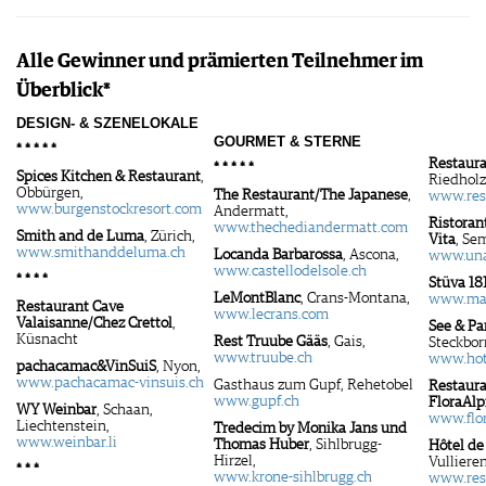
Alle Gewinner und prämierten Teilnehmer im
Überblick*
DESIGN- & SZENELOKALE
GOURMET & STERNE
* * * * *
Restaura
* * * * *
Spices Kitchen & Restaurant
,
Riedholz
Obbürgen,
The Restaurant/The Japanese
,
www.res
www.burgenstockresort.com
Andermatt,
Ristoran
www.thechediandermatt.com
Smith and de Luma
, Zürich,
Vita
, Se
www.smithanddeluma.ch
Locanda Barbarossa
, Ascona,
www.una
www.castellodelsole.ch
* * * *
Stüva 18
LeMontBlanc
, Crans-Montana,
www.mar
Restaurant Cave
www.lecrans.com
Valaisanne/Chez Crettol
,
See & Pa
Küsnacht
Rest Truube Gääs
, Gais,
Steckbor
www.truube.ch
www.hote
pachacamac&VinSuiS
, Nyon,
www.pachacamac-vinsuis.ch
Gasthaus zum Gupf, Rehetobel
Restaura
www.gupf.ch
FloraAlp
WY Weinbar
, Schaan,
www.flor
Liechtenstein,
Tredecim by Monika Jans und
www.weinbar.li
Thomas Huber
, Sihlbrugg-
Hôtel de 
Hirzel,
Vullieren
* * *
www.krone-sihlbrugg.ch
www.res