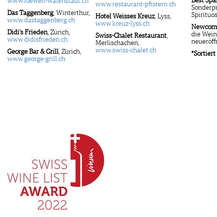
Best Spa
www.loewen-walenstadt.ch
www.restaurant-pfistern.ch
Sonderpr
Das Taggenberg
, Winterthur,
Spiritu
Hotel Weisses Kreuz
, Lyss,
www.dastaggenberg.ch
www.kreuz-lyss.ch
Newcom
Didi’s Frieden
, Zürich,
die Wein
Swiss-Chalet Restaurant
,
www.didisfrieden.ch
neueröff
Merlischachen,
www.swiss-chalet.ch
George Bar & Grill
, Zürich,
*Sortier
www.george-grill.ch