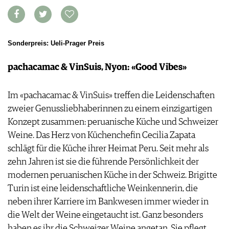
WEINSZENE
BÜCHER
ANMELDEN
ABO
PORTRAITS
AUSGABE
VINOPHILES
ARCHIV
AWARDS
Sonderpreis: Ueli-Prager Preis
ARCHIV
VORTEILSWELT
GEWINNSPIELE
pachacamac & VinSuis, Nyon: «Good Vibes»
VORTEILSWELT
TRINKREIFETABELLE
ABO
Im «pachacamac & VinSuis» treffen die Leidenschaften
WEINSUCHE
zweier Genussliebhaberinnen zu einem einzigartigen
NEWSLETTER
Konzept zusammen: peruanische Küche und Schweizer
WINE TRADE CLUB
Weine. Das Herz von Küchenchefin Cecilia Zapata
REDAKTION
schlägt für die Küche ihrer Heimat Peru. Seit mehr als
JOBS
zehn Jahren ist sie die führende Persönlichkeit der
WERBUNG
modernen peruanischen Küche in der Schweiz. Brigitte
PRESSE
Turin ist eine leidenschaftliche Weinkennerin, die
IMPRESSUM
neben ihrer Karriere im Bankwesen immer wieder in
AGB & DATENSCHUTZ
die Welt der Weine eingetaucht ist. Ganz besonders
FAQ
haben es ihr die Schweizer Weine angetan. Sie pflegt