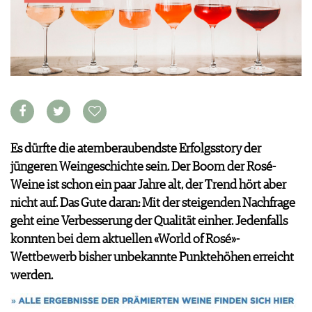
WEINSZENE
BÜCHER
ANMELDEN
ABO
PORTRAITS
AUSGABE
VINOPHILES
ARCHIV
AWARDS
ARCHIV
VORTEILSWELT
GEWINNSPIELE
VORTEILSWELT
TRINKREIFETABELLE
ABO
WEINSUCHE
Es dürfte die atemberaubendste Erfolgsstory der
NEWSLETTER
jüngeren Weingeschichte sein. Der Boom der Rosé-
WINE TRADE CLUB
Weine ist schon ein paar Jahre alt, der Trend hört aber
REDAKTION
nicht auf. Das Gute daran: Mit der steigenden Nachfrage
JOBS
geht eine Verbesserung der Qualität einher. Jedenfalls
WERBUNG
konnten bei dem aktuellen «World of Rosé»-
PRESSE
Wettbewerb bisher unbekannte Punktehöhen erreicht
IMPRESSUM
werden.
AGB & DATENSCHUTZ
FAQ