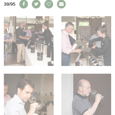
WEINSZENE
39/95
BÜCHER
ANMELDEN
ABO
PORTRAITS
AUSGABE
VINOPHILES
ARCHIV
AWARDS
ARCHIV
VORTEILSWELT
GEWINNSPIELE
VORTEILSWELT
TRINKREIFETABELLE
ABO
WEINSUCHE
NEWSLETTER
WINE TRADE CLUB
REDAKTION
JOBS
WERBUNG
PRESSE
IMPRESSUM
AGB & DATENSCHUTZ
FAQ