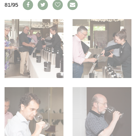
WEINSZENE
81/95
BÜCHER
ANMELDEN
ABO
PORTRAITS
AUSGABE
VINOPHILES
ARCHIV
AWARDS
ARCHIV
VORTEILSWELT
GEWINNSPIELE
VORTEILSWELT
TRINKREIFETABELLE
ABO
WEINSUCHE
NEWSLETTER
WINE TRADE CLUB
REDAKTION
JOBS
WERBUNG
PRESSE
IMPRESSUM
AGB & DATENSCHUTZ
FAQ