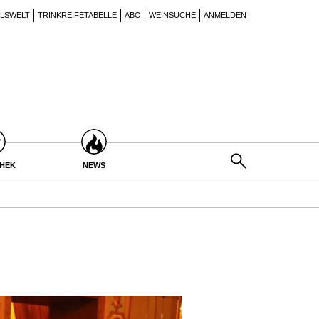
ILSWELT
TRINKREIFETABELLE
ABO
WEINSUCHE
ANMELDEN
THEK
NEWS