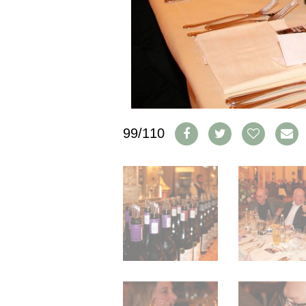
IMPRESSUM
AGB & DATENSCHUTZ
FAQ
SCHWEIZ
|
DEUTSCHLAND
|
99/110
SUISSE ROMANDE