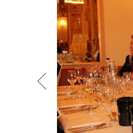
VIDEOS
KLARTEXT
WEINREISEN
WEINWIRTSCHAFT
BILDSTRECKEN
EXTRAS
WEINSZENE
BÜCHER
ANMELDEN
ABO
PORTRAITS
AUSGABE
VINOPHILES
ARCHIV
AWARDS
ARCHIV
VORTEILSWELT
GEWINNSPIELE
VORTEILSWELT
TRINKREIFETABELLE
ABO
WEINSUCHE
NEWSLETTER
WINE TRADE CLUB
REDAKTION
JOBS
WERBUNG
PRESSE