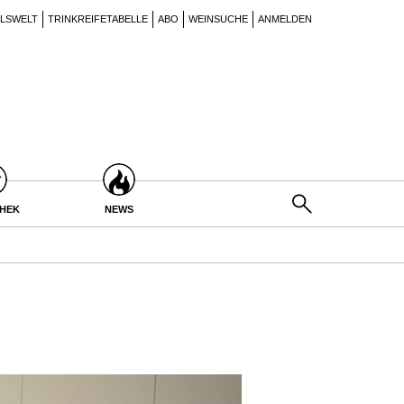
ILSWELT
TRINKREIFETABELLE
ABO
WEINSUCHE
ANMELDEN
THEK
NEWS