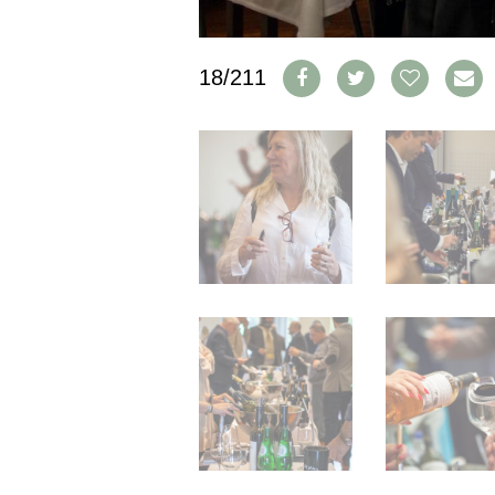
IMPRESSUM
AGB & DATENSCHUTZ
18/211
FAQ
SCHWEIZ
|
DEUTSCHLAND
|
SUISSE ROMANDE