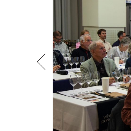
VIDEOS
KLARTEXT
WEINREISEN
WEINWIRTSCHAFT
BILDSTRECKEN
EXTRAS
WEINSZENE
BÜCHER
ANMELDEN
ABO
PORTRAITS
AUSGABE
VINOPHILES
ARCHIV
AWARDS
ARCHIV
VORTEILSWELT
GEWINNSPIELE
VORTEILSWELT
TRINKREIFETABELLE
ABO
WEINSUCHE
NEWSLETTER
WINE TRADE CLUB
REDAKTION
JOBS
WERBUNG
PRESSE