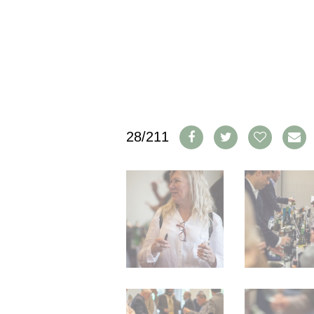
IMPRESSUM
AGB & DATENSCHUTZ
FAQ
SCHWEIZ
|
DEUTSCHLAND
|
28/211
SUISSE ROMANDE