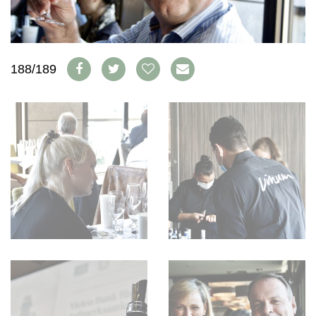
WEINSZENE
BÜCHER
ANMELDEN
ABO
PORTRAITS
AUSGABE
VINOPHILES
ARCHIV
AWARDS
ARCHIV
188/189
VORTEILSWELT
GEWINNSPIELE
VORTEILSWELT
TRINKREIFETABELLE
ABO
WEINSUCHE
NEWSLETTER
WINE TRADE CLUB
REDAKTION
JOBS
WERBUNG
PRESSE
IMPRESSUM
AGB & DATENSCHUTZ
FAQ