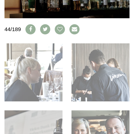
WEINSZENE
BÜCHER
ANMELDEN
ABO
PORTRAITS
AUSGABE
VINOPHILES
ARCHIV
AWARDS
ARCHIV
44/189
VORTEILSWELT
GEWINNSPIELE
VORTEILSWELT
TRINKREIFETABELLE
ABO
WEINSUCHE
NEWSLETTER
WINE TRADE CLUB
REDAKTION
JOBS
WERBUNG
PRESSE
IMPRESSUM
AGB & DATENSCHUTZ
FAQ